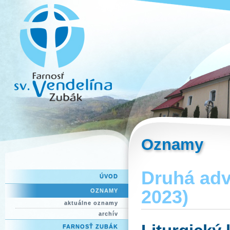
Oznamy
Druhá adv
ÚVOD
2023)
OZNAMY
aktuálne oznamy
archív
FARNOSŤ ZUBÁK