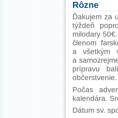
Rôzne
Ďakujem za u
týždeň popr
milodary 50€
členom farsk
a všetkým 
a samozrejme
prípravu bal
občerstvenie.
Počas adven
kalendára. S
Dátum sv. sp