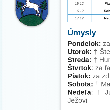
15.12.
Pia
16
.12.
Sob
17.12.
Ned
Úmysly
Pondelok:
za
Utorok:
†
Šte
Streda:
†
Hur
Štvrtok
: za f
Piatok:
za zd
Sobota:
†
Mar
Nedeľa
:
†
Jú
Ježovi