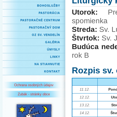
Liturgický
BOHOSLUŽBY
Utorok:
Preb
PASTORÁCIA
spomienka
PASTORAČNÉ CENTRUM
Streda:
Sv. L
PASTORAČNÝ DOM
OZ SV. VENDELÍN
Štvrtok:
Sv. J
GALÉRIA
Budúca ned
ÚMYSLY
rok B
LINKY
NA STIAHNUTIE
Rozpis sv.
KONTAKT
Ochrana osobných údajov
11.12.
Pond
Zubák - stránky obce
12.12.
Uto
13.12.
Str
14.12.
Štv