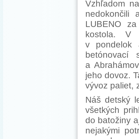
Vzhľadom na 
nedokončili 
LUBENO za d
kostola. V
v pondelok 
betónovací 
a Abrahámov
jeho dovoz. T
vývoz paliet,
Náš detský l
všetkých prih
do batožiny aj
nejakými pot