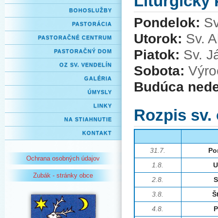
Liturgický
BOHOSLUŽBY
Pondelok:
Sv
PASTORÁCIA
Utorok:
Sv. A
PASTORAČNÉ CENTRUM
Piatok:
Sv. J
PASTORAČNÝ DOM
OZ SV. VENDELÍN
Sobota:
Výroč
GALÉRIA
Budúca nede
ÚMYSLY
LINKY
Rozpis sv.
NA STIAHNUTIE
KONTAKT
31.7.
Po
Ochrana osobných údajov
1.8.
U
Zubák - stránky obce
2.8.
S
3.8.
Š
4.8.
P