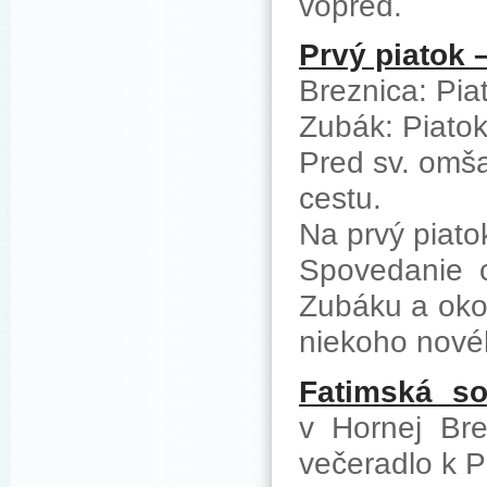
vopred.
Prvý piatok 
Breznica: Pia
Zubák: Piatok
Pred sv. omša
cestu.
Na prvý piato
Spovedanie c
Zubáku a okol
niekoho novéh
Fatimská so
v Hornej Bre
večeradlo k P