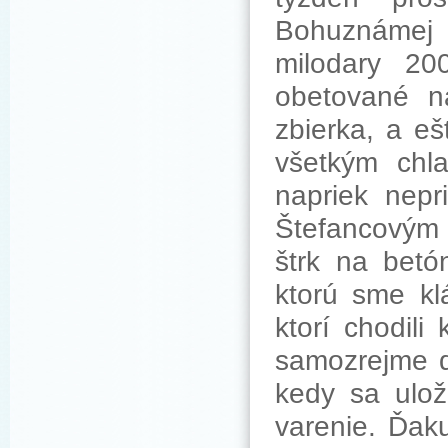
Bohuznámej
milodary 20
obetované na
zbierka, a e
všetkým chla
napriek nepr
Štefancovým z
štrk na betó
ktorú sme kl
ktorí chodil
samozrejme ď
kedy sa ulož
varenie. Ďak