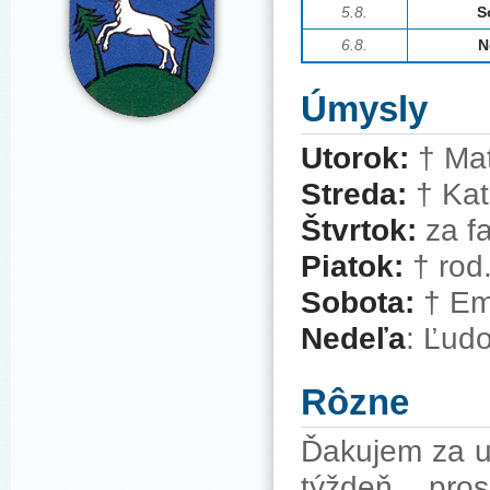
5
.8.
S
6.8.
N
Úmysly
Utorok:
†
Mat
Streda:
†
Kat
Štvrtok:
za f
Piatok:
†
rod.
Sobota:
†
Emi
Nedeľa
: Ľudo
Rôzne
Ďakujem za u
týždeň pro