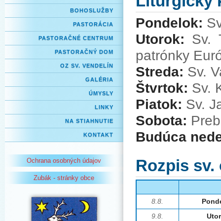
Liturgický
BOHOSLUŽBY
Pondelok:
Sv
PASTORÁCIA
Utorok:
Sv. T
PASTORAČNÉ CENTRUM
patrónky Eur
PASTORAČNÝ DOM
OZ SV. VENDELÍN
Streda:
Sv. V
GALÉRIA
Štvrtok:
Sv. 
ÚMYSLY
Piatok:
Sv. Ja
LINKY
Sobota:
Prebl
NA STIAHNUTIE
Budúca nede
KONTAKT
Rozpis sv.
Ochrana osobných údajov
Zubák - stránky obce
8.8.
Pond
9.8.
Uto