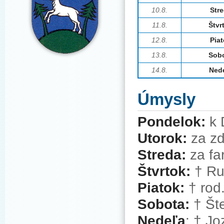
10.8.
Str
11.8.
Štvr
12.8.
Pia
13
.8.
Sob
14.8.
Ned
Úmysly
Pondelok:
k
Utorok:
za z
Streda:
za fa
Štvrtok:
† Ru
Piatok:
† rod
Sobota:
† Šte
Nedeľa
: † J