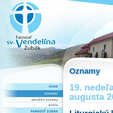
Oznamy
19. nedeľ
ÚVOD
augusta 2
OZNAMY
aktuálne oznamy
archív
FARNOSŤ ZUBÁK