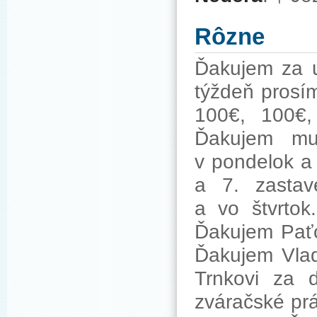
Rôzne
Ďakujem za u
týždeň prosí
100€, 100€
Ďakujem mu
v pondelok a 
a 7. zastav
a vo štvrtok
Ďakujem Paťo
Ďakujem Vlad
Trnkovi za 
zváračské pr