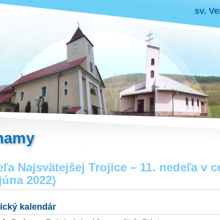
sv. Ve
namy
ľa Najsvätejšej Trojice – 11. nedeľa v
 júna 2022)
gický kalendár