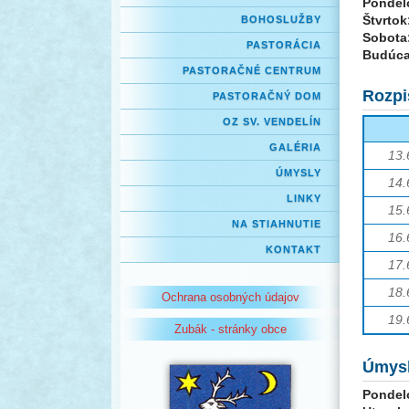
Pondel
Štvrtok
BOHOSLUŽBY
Sobota
PASTORÁCIA
Budúca
PASTORAČNÉ CENTRUM
Rozpi
PASTORAČNÝ DOM
OZ SV. VENDELÍN
GALÉRIA
13.
ÚMYSLY
14.
LINKY
15.
NA STIAHNUTIE
16.
KONTAKT
17.
18
.
Ochrana osobných údajov
19.
Zubák - stránky obce
Úmys
Pondel