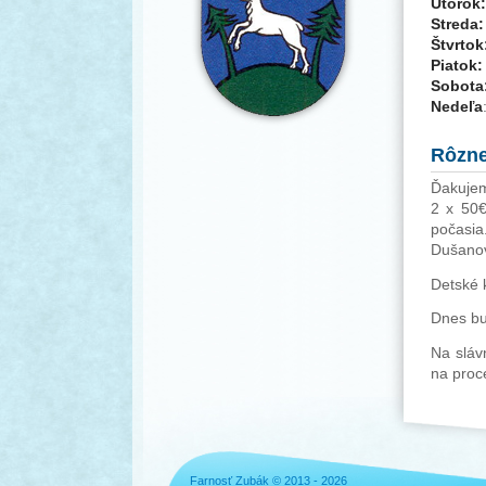
Utorok
Streda:
Štvrtok
Piatok
Sobota
Nedeľa
Rôzn
Ďakujem
2 x 50€
počasia
Dušanov
Detské 
Dnes bu
Na sláv
na proce
Farnosť Zubák © 2013 - 2026