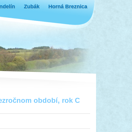
ndelín
Zubák
Horná Breznica
 cezročnom období, rok C