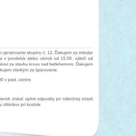
o upratovanie skupinu č. 12. Ďakujem za milodar
a v pondelok alebo utorok od 15.00, záleží od
ákovi za stavbu krovu nad betlehemom. Ďakujem
akujem všetkým za špárovanie.
0 v past. centre.
enok získať úplné odpustky pri nábožnej účasti
oltárikov pri kostole.