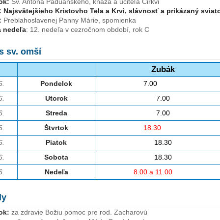
ok:
Sv. Antona Paduánskeho, kňaza a učiteľa Cirkvi
:
Najsvätejšieho Kristovho Tela a Krvi, slávnosť a prikázaný sviat
:
Preblahoslavenej Panny Márie, spomienka
 nedeľa
: 12. nedeľa v cezročnom období, rok C
s sv. omší
Zubák
6.
Pondelok
7.00
6.
Utorok
7.00
6.
Streda
7.00
6.
Štvrtok
18.30
6.
Piatok
18.30
6.
Sobota
18.30
6.
Nedeľa
8.00 a 11.00
ly
ok:
za zdravie Božiu pomoc pre rod. Zacharovú