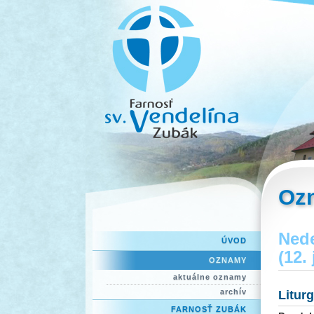
Oz
Nede
ÚVOD
(12.
OZNAMY
aktuálne oznamy
archív
Litur
FARNOSŤ ZUBÁK