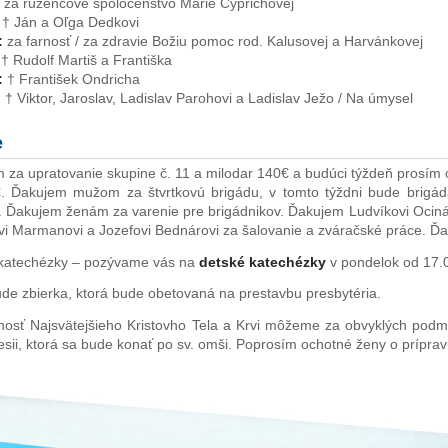
:
za ružencové spoločenstvo Márie Cyprichovej
†
Ján a Oľga Dedkovi
:
za farnosť / za zdravie Božiu pomoc rod. Kalusovej a Harvánkovej
:
†
Rudolf Martiš a Františka
:
†
František Ondricha
:
†
Viktor, Jaroslav, Ladislav Parohovi a Ladislav Ježo / Na úmysel
e
 za upratovanie skupine č. 11 a milodar 140€ a budúci týždeň prosím 
. Ďakujem mužom za štvrtkovú brigádu, v tomto týždni bude brigád
. Ďakujem ženám za varenie pre brigádnikov. Ďakujem Ludvíkovi Ocin
i Marmanovi a Jozefovi Bednárovi za šalovanie a zváračské práce. Ď
katechézky – pozývame vás na
detské katechézky
v pondelok od 17.0
de zbierka, ktorá bude obetovaná na prestavbu presbytéria.
nosť Najsvätejšieho Kristovho Tela a Krvi môžeme za obvyklých podmi
sii, ktorá sa bude konať po sv. omši. Poprosím ochotné ženy o prípravu 