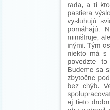
rada, a tí kt
pastiera výsl
vysluhujú svi
pomáhajú. Ne
miništruje, a
inými. Tým os
niekto má s 
povedzte to
Budeme sa spo
zbytočne pod 
bez chýb. Ve
spolupracova
aj tieto dro