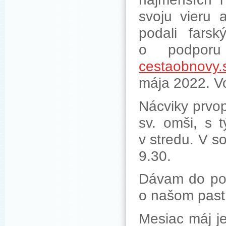
svoju vieru 
podali fars
o podporu 
cestaobnovy.
mája 2022. V
Nácviky prvop
sv. omši, s t
v stredu. V s
9.30.
Dávam do pozo
o našom past.
Mesiac máj j