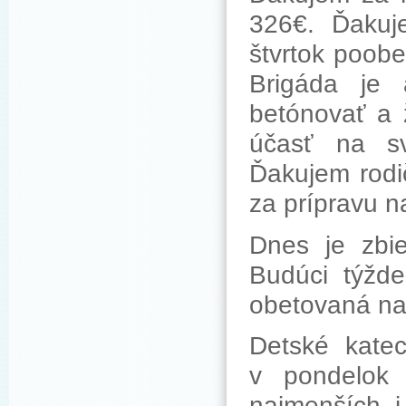
326€. Ďakuj
štvrtok poob
Brigáda je a
betónovať a 
účasť na sv
Ďakujem rodič
za prípravu na
Dnes je zbi
Budúci týžde
obetovaná na 
Detské kate
v pondelok
najmenších i 