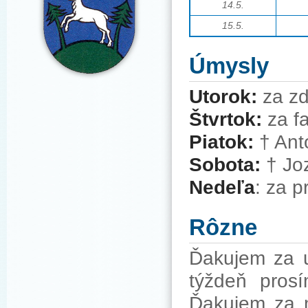
14
.5.
15.5.
Úmysly
Utorok:
za zd
Štvrtok:
za f
Piatok:
†
Antó
Sobota:
†
Joz
Nedeľa
: za p
Rôzne
Ďakujem za u
týždeň prosí
Ďakujem za m