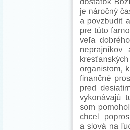
dostatok Boží
je náročný čas
a povzbudiť a
pre túto farn
veľa dobrého
neprajníkov 
kresťanských
organistom, k
finančné pros
pred desiatim
vykonávajú t
som pomohol,
chcel popros
a slová na ľu