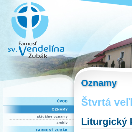
Oznamy
Štvrtá ve
ÚVOD
OZNAMY
aktuálne oznamy
Liturgický
archív
FARNOSŤ ZUBÁK