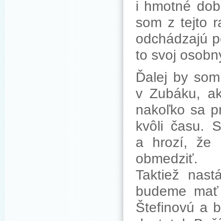
i hmotné dob
som z tejto r
odchádzajú p
to svoj osobn
Ďalej by som 
v Zubáku, ak
nakoľko sa p
kvôli času. 
a hrozí, že
obmedziť.
Taktiež nast
budeme mať n
Štefinovú a 