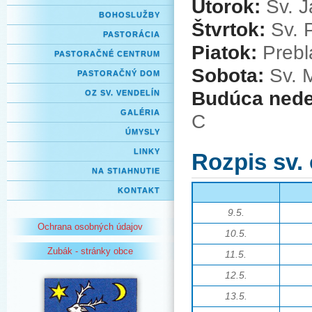
Utorok:
Sv. Já
BOHOSLUŽBY
Štvrtok:
Sv. 
PASTORÁCIA
Piatok:
Prebl
PASTORAČNÉ CENTRUM
Sobota:
Sv. M
PASTORAČNÝ DOM
Budúca nede
OZ SV. VENDELÍN
GALÉRIA
C
ÚMYSLY
LINKY
Rozpis sv.
NA STIAHNUTIE
KONTAKT
9.5.
Ochrana osobných údajov
10.5.
Zubák - stránky obce
11.5.
12.5.
13.5.