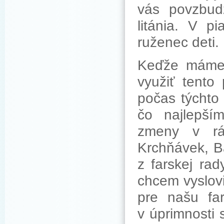
vás povzbud
litánia. V p
ruženec deti.
Keďže máme 
využiť tento
počas týchto
čo najlepš
zmeny v rám
Krchňávek, B
z farskej ra
chcem vyslovi
pre našu far
v úprimnosti