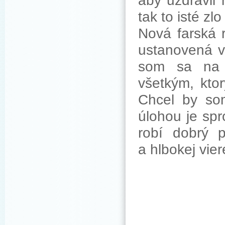
aby uzdravil 
tak to isté zlo
Nová farská 
ustanovená v 
som sa na S
všetkým, kto
Chcel by som
úlohou je sp
robí dobrý 
a hlbokej vie