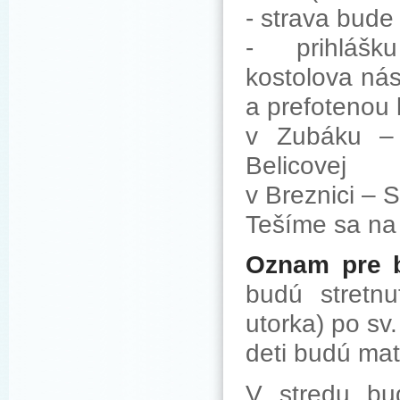
- strava bude
- prihláš
kostolova ná
a prefotenou 
v Zubáku – 
Belicovej
v Breznici – 
Tešíme sa na 
Oznam pre 
budú stretn
utorka) po sv
deti budú mať
V stredu bu