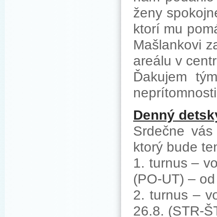
ženy spokojn
ktorí mu pomá
Mašlankovi za
areálu v cent
Ďakujem tým,
neprítomnosti
Denný detský
Srdečne vás 
ktorý bude te
1. turnus – v
(PO-UT) – od 
2. turnus – v
26.8. (STR-ŠT