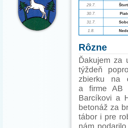
29.7.
Štvr
30.7.
Piat
31.7.
Sob
1.8.
Ned
Rôzne
Ďakujem za u
týždeň popr
zbierku na 
a firme AB 
Barcíkovi a 
betonáž za b
tábor i pre r
nám podarilo 