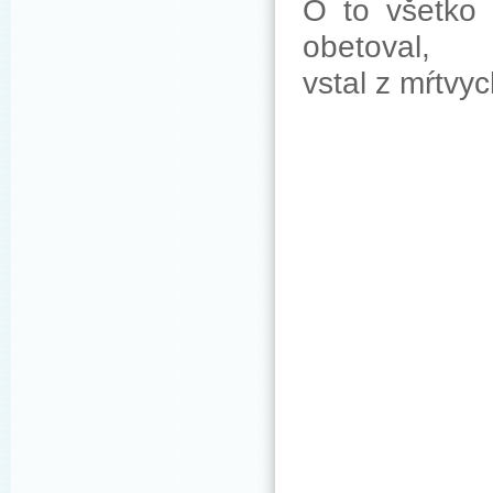
O to všetko 
obetoval,
vstal z mŕtvy