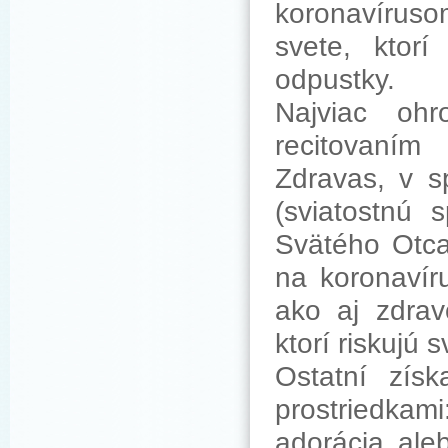
koronavírusom
svete, ktor
odpustky.
Najviac oh
recitovaním
Zdravas, v s
(sviatostnú 
Svätého Otca
na koronavíru
ako aj zdrav
ktorí riskujú 
Ostatní zís
prostriedkami
adorácia ale