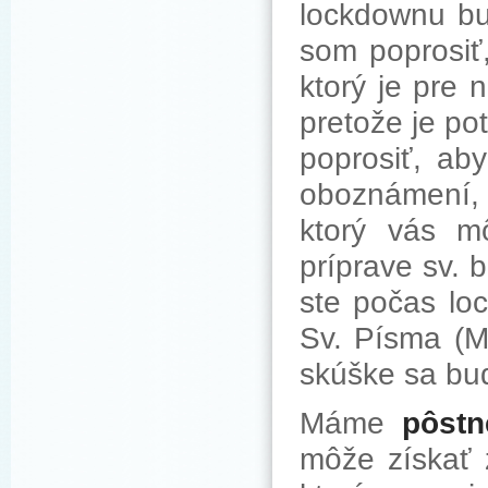
lockdownu bu
som poprosiť
ktorý je pre 
pretože je po
poprosiť, aby
oboznámení, 
ktorý vás mô
príprave sv. 
ste počas loc
Sv. Písma (M
skúške sa bud
Máme
pôstn
môže získať 