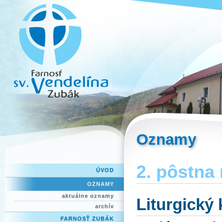
Oznamy
2. pôstna 
ÚVOD
OZNAMY
aktuálne oznamy
Liturgický
archív
FARNOSŤ ZUBÁK