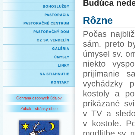
Budúca nede
BOHOSLUŽBY
PASTORÁCIA
Rôzne
PASTORAČNÉ CENTRUM
Počas najbli
PASTORAČNÝ DOM
OZ SV. VENDELÍN
sám, preto by
GALÉRIA
úmysel sv. om
ÚMYSLY
niekto vysp
LINKY
prijímanie 
NA STIAHNUTIE
vychádzky p
KONTAKT
kostoly a p
Ochrana osobných údajov
prikázané sv
Zubák - stránky obce
v TV a sledo
v kostole. P
modlitbe sv. r