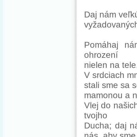
Daj nám veľkú
vyžadovaných 
Pomáhaj ná
ohrození
nielen na tel
V srdciach mn
stali sme sa 
mamonou a n
Vlej do našic
tvojho
Ducha; daj n
nás, aby sme