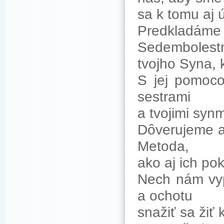
sa k tomu aj 
Predkladám
Sedembolestn
tvojho Syna, 
S jej pomoco
sestrami
a tvojimi syn
Dôverujeme aj
Metoda,
ako aj ich po
Nech nám vyp
a ochotu
snažiť sa žiť