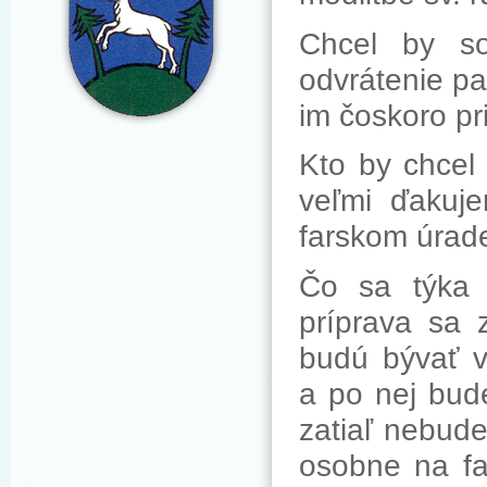
Chcel by so
odvrátenie p
im čoskoro pri
Kto by chcel
veľmi ďakuje
farskom úrade
Čo sa týka 
príprava sa
budú bývať v
a po nej bud
zatiaľ nebude
osobne na fa