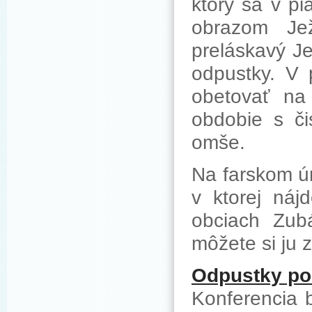
ktorý sa v p
obrazom Jež
preláskavý J
odpustky. V 
obetovať na
obdobie s či
omše.
Na farskom ú
v ktorej náj
obciach Zub
môžete si ju 
Odpustky po
Konferencia 