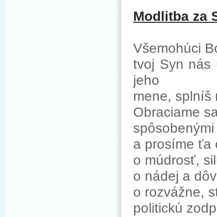
Modlitba za
Všemohúci Bo
tvoj Syn nás 
jeho
mene, splníš 
Obraciame sa 
spôsobenými
a prosíme ťa 
o múdrosť, sil
o nádej a dôve
o rozvážne, st
politickú zod