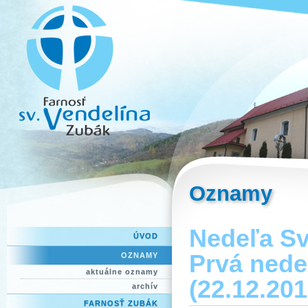
Oznamy
Nedeľa Svä
ÚVOD
Prvá nede
OZNAMY
aktuálne oznamy
(22.12.201
archív
FARNOSŤ ZUBÁK