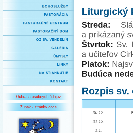
BOHOSLUŽBY
Liturgický
PASTORÁCIA
Streda:
Sl
PASTORAČNÉ CENTRUM
PASTORAČNÝ DOM
a prikázaný s
OZ SV. VENDELÍN
Štvrtok:
Sv. 
GALÉRIA
a učiteľov Cir
ÚMYSLY
Piatok:
Najsv
LINKY
Budúca nede
NA STIAHNUTIE
KONTAKT
Rozpis sv.
Ochrana osobných údajov
Zubák - stránky obce
30.12.
31.12.
1.1.