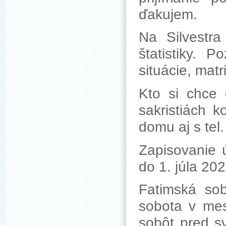
ďakujem.
Na Silvestr
štatistiky.
situácie, mat
Kto si chce
sakristiách k
domu aj s tel.
Zapisovanie 
do 1. júla 202
Fatimská so
sobota v mes
sobôt pred s