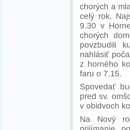
chorých a mla
celý rok. Na
9.30 v Horne
chorých doma
povzbudili 
nahlásiť poča
z horného ko
faru o 7.15.
Spovedať bud
pred sv. omšo
v obidvoch ko
Na Nový rok
prijímanie 