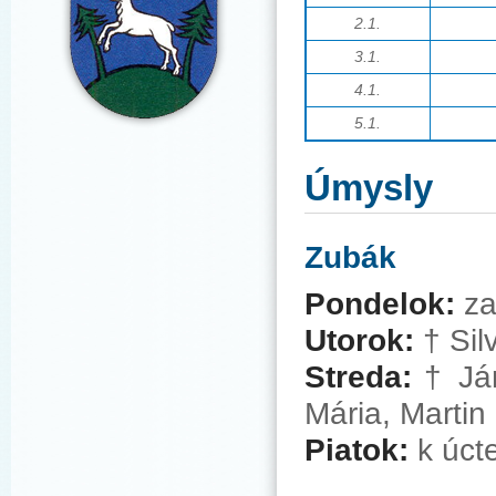
2.1.
3.1.
4.1.
5.1.
Úmysly
Zubák
Pondelok:
za
Utorok:
†
Sil
Streda:
†
Ján
Mária, Martin
Piatok:
k úct