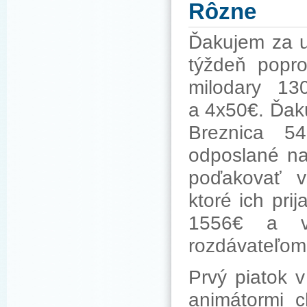
Rôzne
Ďakujem za u
týždeň popr
milodary 13
a 4x50€. Ďak
Breznica 54
odposlané na
poďakovať v
ktoré ich pri
1556€ a v 
rozdávateľom 
Prvý piatok 
animátormi 