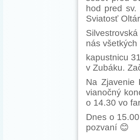
hod pred sv.
Sviatosť Oltá
Silvestrovsk
nás všetkých
kapustnicu 3
v Zubáku. Za
Na Zjavenie 
vianočný kon
o 14.30 vo fa
Dnes o 15.00 
pozvaní 😊