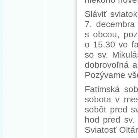
Sláviť sviat
7. decembra 
s obcou, poz
o 15.30 vo f
so sv. Mikul
dobrovoľná a 
Pozývame všet
Fatimská sob
sobota v mes
sobôt pred s
hod pred sv.
Sviatosť Oltá