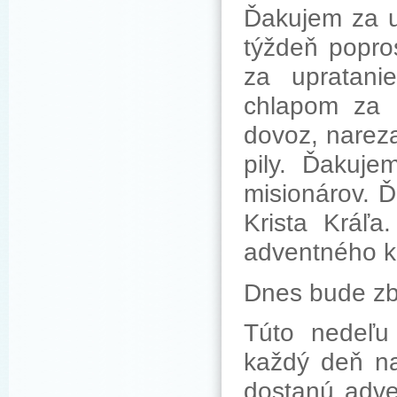
Ďakujem za u
týždeň popro
za upratani
chlapom za 
dovoz, nareza
pily. Ďakuj
misionárov. 
Krista Kráľ
adventného k
Dnes bude zbi
Túto nedeľu
každý deň na
dostanú adve