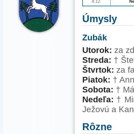
8.12.
Ne
Úmysly
Zubák
Utorok:
za z
Streda:
†
Šte
Štvrtok:
za f
Piatok:
†
Ann
Sobota:
†
Már
Nedeľa:
†
Mi
Ježovú a Ka
Rôzne