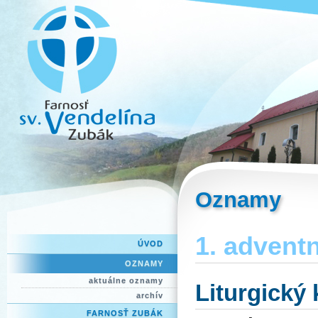
Oznamy
1. adventn
ÚVOD
OZNAMY
aktuálne oznamy
Liturgický
archív
FARNOSŤ ZUBÁK