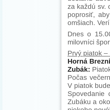
za každú sv.
poprosiť, aby
omšiach. Verí
Dnes o 15.00 
milovníci špo
Prvý piatok –
Horná Brezni
Zubák:
Piatok
Počas večern
V piatok bude
Spovedanie c
Zubáku a okol
niekoho novéh