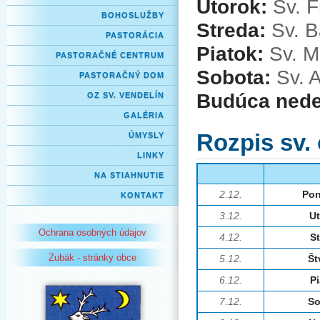
Utorok:
Sv. F
BOHOSLUŽBY
Streda:
Sv. B
PASTORÁCIA
Piatok:
Sv. M
PASTORAČNÉ CENTRUM
Sobota:
Sv. A
PASTORAČNÝ DOM
Budúca ned
OZ SV. VENDELÍN
GALÉRIA
Rozpis sv.
ÚMYSLY
LINKY
NA STIAHNUTIE
2.12.
Pon
KONTAKT
3.12.
U
Ochrana osobných údajov
4.12.
S
Zubák - stránky obce
5.12.
Št
6.12.
P
7.12.
So