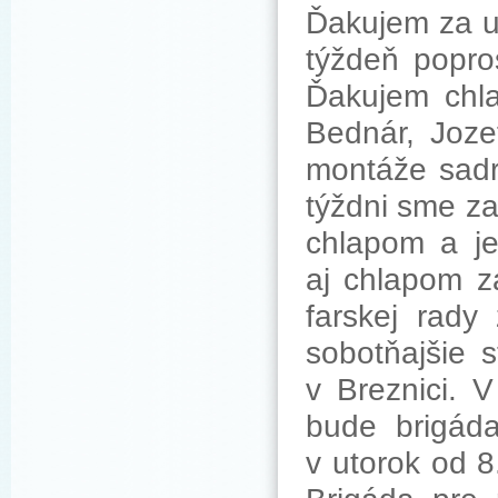
Ďakujem za up
týždeň popros
Ďakujem chla
Bednár, Joze
montáže sadr
týždni sme za
chlapom a je
aj chlapom z
farskej rady
sobotňajšie 
v Breznici. 
bude brigáda
v utorok od 8