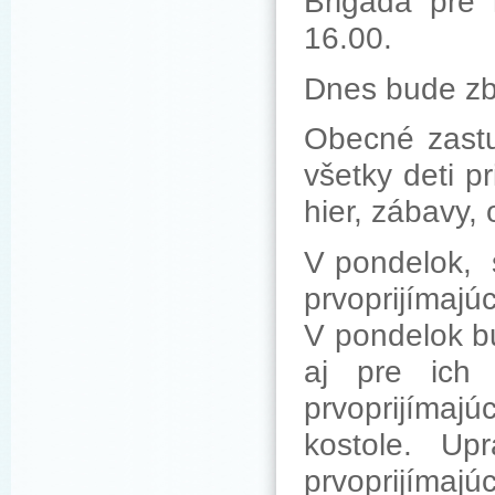
Brigáda pre 
16.00.
Dnes bude zb
Obecné zastu
všetky deti p
hier, zábavy,
V pondelok, s
prvoprijíma
V pondelok bu
aj pre ich
prvoprijímajú
kostole. Up
prvoprijímajú