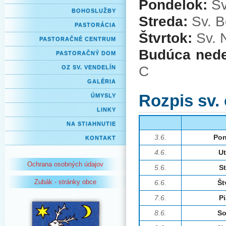
Pondelok:
Sv
BOHOSLUŽBY
Streda:
Sv. B
PASTORÁCIA
Štvrtok:
Sv. N
PASTORAČNÉ CENTRUM
Budúca ned
PASTORAČNÝ DOM
C
OZ SV. VENDELÍN
GALÉRIA
Rozpis sv.
ÚMYSLY
LINKY
NA STIAHNUTIE
3.6.
Pon
KONTAKT
4.6.
U
Ochrana osobných údajov
5.6.
S
Zubák - stránky obce
6.6.
Št
7.6.
P
8.6.
So