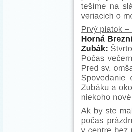
tešíme na slá
veriacich o mo
Prvý piatok –
Horná Brezni
Zubák:
Štvrto
Počas večern
Pred sv. omša
Spovedanie c
Zubáku a okol
niekoho novéh
Ak by ste mal
počas prázdn
v centre bez 