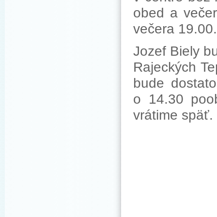
obed a večer
večera 19.00.
Jozef Biely b
Rajeckých Tep
bude dostat
o 14.30 poo
vrátime späť. 