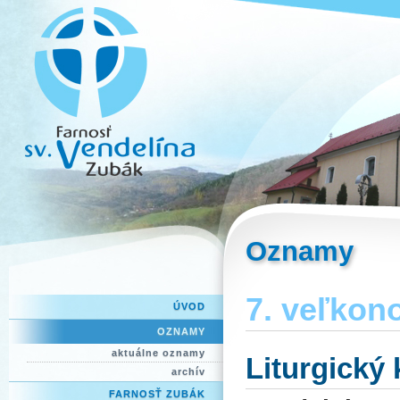
Oznamy
7. veľkono
ÚVOD
OZNAMY
aktuálne oznamy
Liturgický
archív
FARNOSŤ ZUBÁK