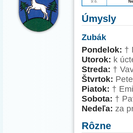
9.6.
Ne
Úmysly
Zubák
Pondelok:
†
Utorok:
k úct
Streda:
†
Vavr
Štvrtok:
Peter
Piatok:
†
Emil
Sobota:
†
Pav
Nedeľa:
za pr
Rôzne