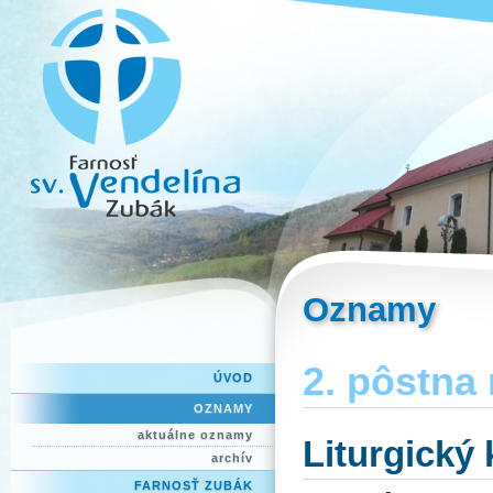
Oznamy
2. pôstna 
ÚVOD
OZNAMY
aktuálne oznamy
Liturgický
archív
FARNOSŤ ZUBÁK