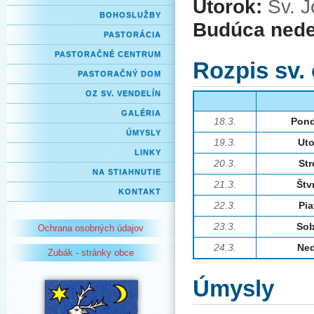
Utorok:
Sv. J
BOHOSLUŽBY
Budúca nede
PASTORÁCIA
PASTORAČNÉ CENTRUM
Rozpis sv.
PASTORAČNÝ DOM
OZ SV. VENDELÍN
GALÉRIA
18.3.
Pond
ÚMYSLY
19.3.
Uto
LINKY
20.3.
Str
NA STIAHNUTIE
21.3.
Štv
KONTAKT
22.3.
Pia
23.3.
Sob
Ochrana osobných údajov
24.3.
Ned
Zubák - stránky obce
Úmysly