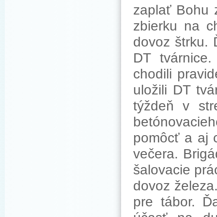
zaplať Bohu 
zbierku na c
dovoz štrku.
DT tvárnice
chodili prav
uložili DT tv
týždeň v st
betónovacieh
pomôcť a aj c
večera. Brig
šalovacie pr
dovoz železa
pre tábor. Ď