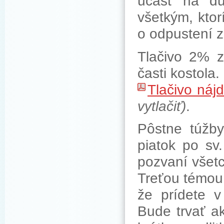
účasť na du
všetkým, ktor
o odpustení z
Tlačivo 2% z
časti kostola
Tlačivo nájd
vytlačiť)
.
Pôstne túžby
piatok po sv
pozvaní všetci
Treťou témo
že prídete 
Bude trvať a