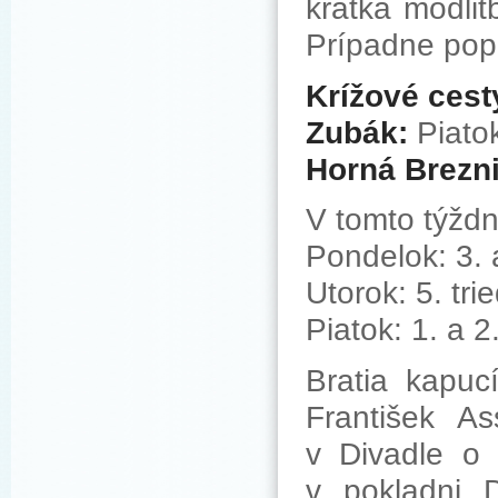
krátka modli
Prípadne popr
Krížové cest
Zubák:
Piatok
Horná Brezni
V tomto týžd
Pondelok: 3. a
Utorok: 5.
Piatok: 1. a 2
Bratia kapuc
František A
v Divadle o 
v pokladni D