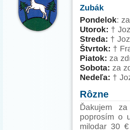
Zubák
Pondelok
: z
Utorok:
†
Joz
Streda:
†
Joz
Štvrtok:
†
Fra
Piatok:
za zd
Sobota:
za z
Nedeľa:
†
Joz
Rôzne
Ďakujem za 
poprosím o u
milodar 30 €