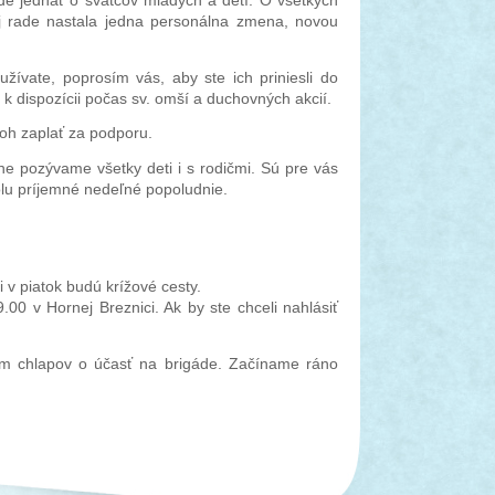
ude jednať o svätcov mladých a detí. O všetkých
j rade nastala jedna personálna zmena, novou
žívate, poprosím vás, aby ste ich priniesli do
 k dispozícii počas sv. omší a duchovných akcií.
boh zaplať za podporu.
 pozývame všetky deti i s rodičmi. Sú pre vás
olu príjemné nedeľné popoludnie.
v piatok budú krížové cesty.
0 v Hornej Breznici. Ak by ste chceli nahlásiť
ím chlapov o účasť na brigáde. Začíname ráno