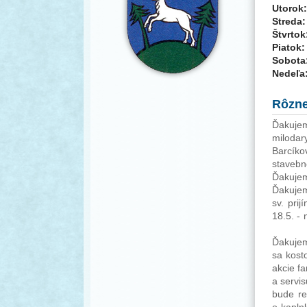
Utorok:
Streda:
Štvrtok
Piatok:
Sobota
Nedeľa
Rôzn
Ďakujem
milodar
Barcíko
stavebn
Ďakujem
Ďakujem
sv. pri
18.5. -
Ďakujem
sa kost
akcie fa
a servi
bude re