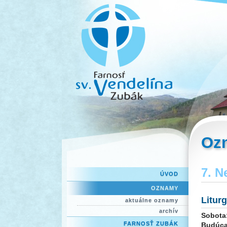
Oz
7. N
ÚVOD
OZNAMY
Litur
aktuálne oznamy
archív
Sobota
FARNOSŤ ZUBÁK
Budúca