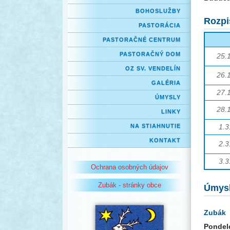
BOHOSLUŽBY
Rozpi
PASTORÁCIA
PASTORAČNÉ CENTRUM
PASTORAČNÝ DOM
25.1
OZ SV. VENDELÍN
26.1
GALÉRIA
27.1
ÚMYSLY
28.1
LINKY
NA STIAHNUTIE
1.3
KONTAKT
2.3
3.3
Ochrana osobných údajov
Zubák - stránky obce
Úmys
Zubák
Pondel