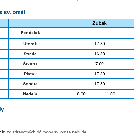
s sv. omší
Zubák
.
Pondelok
.
Utorok
17.30
.
Streda
16.30
.
Štvrtok
7.00
.
Piatok
17.30
.
Sobota
17.30
.
Nedeľa
8.00 11.00
ly
ok:
zo zdravotných dôvodov sv. omša nebude