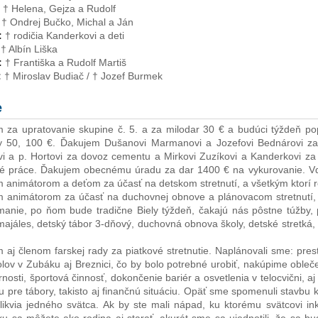
†
Helena, Gejza a Rudolf
†
Ondrej Bučko, Michal a Ján
:
†
rodičia Kanderkovi a deti
†
Albín Liška
:
†
Františka a Rudolf Martiš
:
†
Miroslav Budiač /
†
Jozef Burmek
e
 za upratovanie skupine č. 5. a za milodar 30 € a budúci týždeň po
y 50, 100 €. Ďakujem Dušanovi Marmanovi a Jozefovi Bednárovi za s
vi a p. Hortovi za dovoz cementu a Mirkovi Zuzíkovi a Kanderkovi za
é práce. Ďakujem obecnému úradu za dar 1400 € na vykurovanie. Vďak
 animátorom a deťom za účasť na detskom stretnutí, a všetkým ktorí ro
 animátorom za účasť na duchovnej obnove a plánovacom stretnutí, 
jímanie, po ňom bude tradične Biely týždeň, čakajú nás pôstne túžby
 majáles, detský tábor 3-dňový, duchovná obnova školy, detské stretká, 
 aj členom farskej rady za piatkové stretnutie. Naplánovali sme: pres
olov v Zubáku aj Breznici, čo by bolo potrebné urobiť, nakúpime oble
rnosti, športová činnosť, dokončenie bariér a osvetlenia v telocvični, a
su pre tábory, takisto aj finančnú situáciu. Opäť sme spomenuli stavbu
likvia jedného svätca. Ak by ste mali nápad, ku ktorému svätcovi inkl