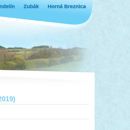
ndelín
Zubák
Horná Breznica
2019)