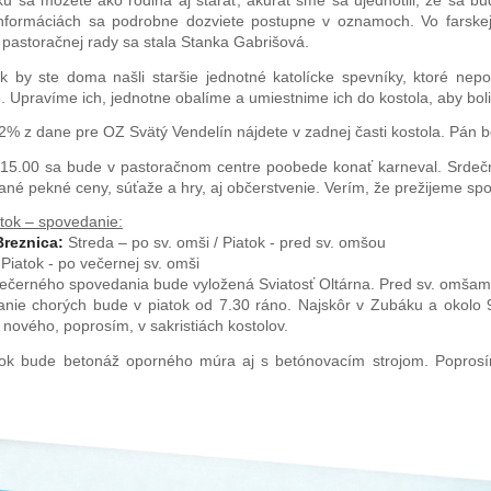
ku sa môžete ako rodina aj starať, akurát sme sa ujednotili, že sa b
informáciách sa podrobne dozviete postupne v oznamoch. Vo farske
 pastoračnej rady sa stala Stanka Gabrišová.
k by ste doma našli staršie jednotné katolícke spevníky, ktoré nepou
e. Upravíme ich, jednotne obalíme a umiestnime ich do kostola, aby boli
 2% z dane pre OZ Svätý Vendelín nájdete v zadnej časti kostola. Pán 
15.00 sa bude v pastoračnom centre poobede konať karneval. Srdečne
ané pekné ceny, súťaže a hry, aj občerstvenie. Verím, že prežijeme sp
atok – spovedanie:
reznica:
Streda – po sv. omši / Piatok - pred sv. omšou
Piatok - po večernej sv. omši
ečerného spovedania bude vyložená Sviatosť Oltárna. Pred sv. omšami 
nie chorých bude v piatok od 7.30 ráno. Najskôr v Zubáku a okolo 9.0
 nového, poprosím, v sakristiách kostolov.
tok bude betonáž oporného múra aj s betónovacím strojom. Popros