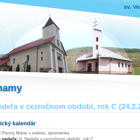
sv. Ve
namy
edeľa v cezročnom období, rok C (24.2.
gický kalendár
:
Panny Márie v sobotu, spomienka
 nedeľa:
8. Nedeľa v cezročnom období, rok C