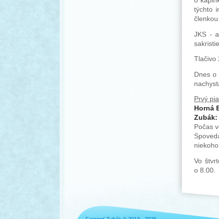
o kapln
týchto 
členkou
JKS - a
sakristi
Tlačivo
Dnes o 
nachyst
Prvý pi
Horná B
Zubák:
Počas v
Spoveda
niekoho
Vo štvr
o 8.00.