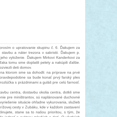
prosím o upratovanie skupinu č. 6. Ďakujem za
tavbu a náter trezora v sakristii. Ďakujem p.
 jeho vyloženie. Ďakujem Mirkovi Kanderkovi za
a tomu sme doplatili pelety a nakúpili ďalšie.
zviezli deti domov.
na ktorom sme sa dohodli: na príprave na prvé
, pravdepodobne sa bude konať prvý farský ples
rozlúčka s prázdninami a guláš pre celú farnosť.
tavbu centra, dostavbu okolia centra, dotkli sme
čenie pre miništrantov, sú naplánované duchovné
j vyriešenie situácie ohľadne vykurovania, služieb
 krížovej cesty v Zubáku, kde v každom zastavení
inujete, stane sa to našou prioritou, s tým, že