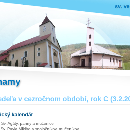
sv. Ve
namy
edeľa v cezročnom období, rok C (3.2.2
gický kalendár
Sv. Agáty, panny a mučenice
Sv. Pavla Mikiho a spoločníkov, mučeníkov