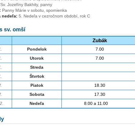
Sv. Jozefíny Bakhity, panny
:
Panny Márie v sobotu, spomienka
 nedeľa:
5. Nedeľa v cezročnom období, rok C
s sv. omší
Zubák
1.
Pondelok
7.00
1.
Utorok
7.00
1.
Streda
1.
Štvrtok
2.
Piatok
18.30
2.
Sobota
17.30
2.
Nedeľa
8.00 a 11.00
ly