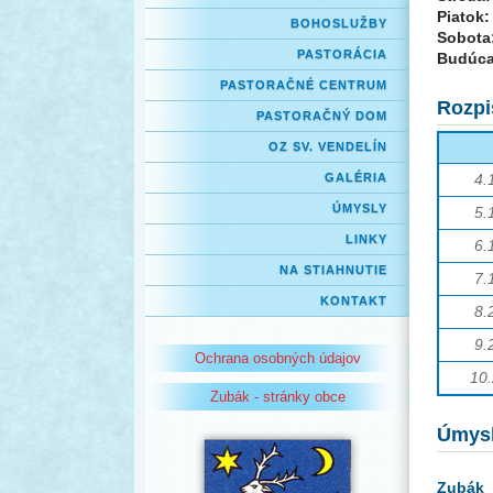
Piatok:
BOHOSLUŽBY
Sobota
PASTORÁCIA
Budúca
PASTORAČNÉ CENTRUM
Rozpi
PASTORAČNÝ DOM
OZ SV. VENDELÍN
GALÉRIA
4.
ÚMYSLY
5.
LINKY
6.
NA STIAHNUTIE
7.
KONTAKT
8.
9.
Ochrana osobných údajov
10.
Zubák - stránky obce
Úmys
Zubák