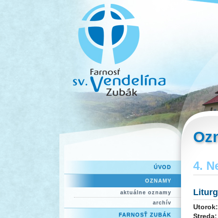
Oz
4. N
ÚVOD
OZNAMY
Litur
aktuálne oznamy
archív
Utorok:
FARNOSŤ ZUBÁK
Streda: