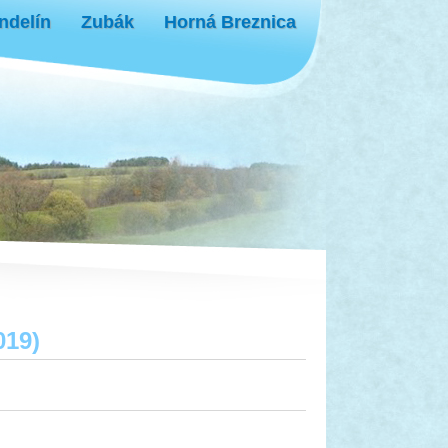
ndelín
Zubák
Horná Breznica
019)