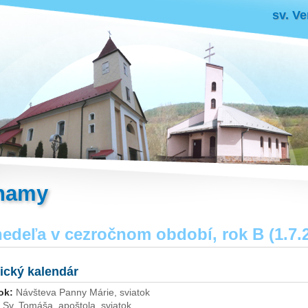
sv. Ve
namy
nedeľa v cezročnom období, rok B (1.7.
gický kalendár
ok:
Návšteva Panny Márie, sviatok
Sv. Tomáša, apoštola, sviatok