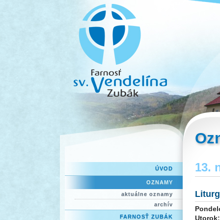
Oz
13. 
ÚVOD
OZNAMY
Litur
aktuálne oznamy
archív
Pondel
FARNOSŤ ZUBÁK
Utorok: