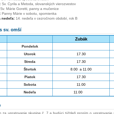
:
Sv. Cyrila a Metoda, slovanských vierozvestov
Sv. Márie Goretti, panny a mučenice
:
Panny Márie v sobotu, spomienka
 nedeľa:
14. nedeľa v cezročnom období, rok B
s sv. omší
Zubák
.
Pondelok
.
Utorok
17.30
.
Streda
17.30
.
Štvrtok
8.00 a 11.00
.
Piatok
17.30
.
Sobota
11.00
.
Nedeľa
11.00
e
 za upratovanie skupine č. 7 a budúci týždeň prosím o upratovanie 