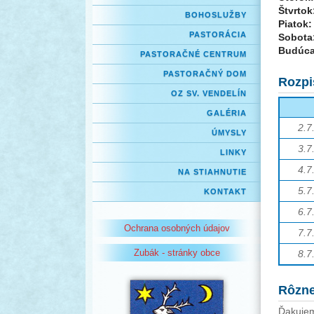
Štvrtok
BOHOSLUŽBY
Piatok:
PASTORÁCIA
Sobota
Budúca
PASTORAČNÉ CENTRUM
PASTORAČNÝ DOM
Rozpi
OZ SV. VENDELÍN
GALÉRIA
2.7
ÚMYSLY
3.7
LINKY
4.7
NA STIAHNUTIE
5.7
KONTAKT
6.7
Ochrana osobných údajov
7.7
Zubák - stránky obce
8.7
Rôzn
Ďakujem