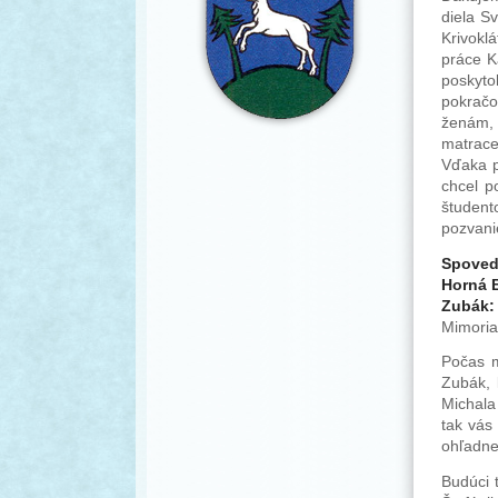
diela S
Krivokl
práce K
poskyto
pokračo
ženám, 
matrace
Vďaka p
chcel p
študent
pozvani
Spoveda
Horná B
Zubák:
Mimoriad
Počas m
Zubák, 
Michala
tak vás
ohľadne
Budúci 