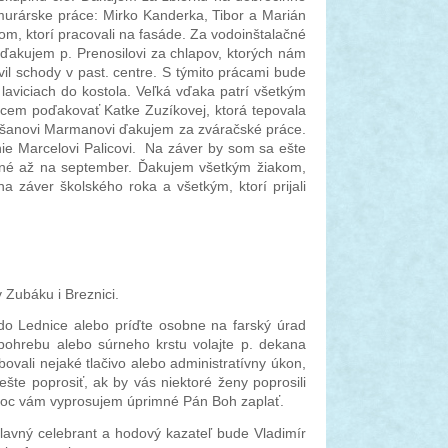
urárske práce: Mirko Kanderka, Tibor a Marián
om, ktorí pracovali na fasáde. Za vodoinštalačné
 ďakujem p. Prenosilovi za chlapov, ktorých nám
vil schody v past. centre. S týmito prácami bude
aviciach do kostola. Veľká vďaka patrí všetkým
 chcem poďakovať Katke Zuzíkovej, ktorá tepovala
Dušanovi Marmanovi ďakujem za zváračské práce.
nie Marcelovi Palicovi. Na záver by som sa ešte
ované až na september. Ďakujem všetkým žiakom,
 záver školského roka a všetkým, ktorí prijali
v Zubáku i Breznici.
 do Lednice alebo príďte osobne na farský úrad
 pohrebu alebo súrneho krstu volajte p. dekana
ovali nejaké tlačivo alebo administratívny úkon,
te poprosiť, ak by vás niektoré ženy poprosili
pomoc vám vyprosujem úprimné Pán Boh zaplať.
lavný celebrant a hodový kazateľ bude Vladimír