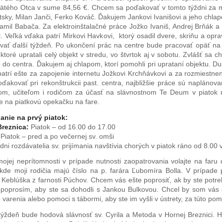
vätého Otca v sume 84,56 €. Chcem sa poďakovať v tomto týždni za m
átsky, Milan Janči, Ferko Kováč. Ďakujem Jankovi Ivanišovi a jeho chlap
amil Babača. Za elektroinštalačné práce Jožko Ivaniš, Andrej Brňák a
l. Veľká vďaka patrí Mirkovi Havkovi, ktorý osadil dvere, skriňu a opra
vať ďalší týždeň. Po ukončení prác na centre bude pracovať opäť na l
ktoré upratali celý objekt v stredu, vo štvrtok aj v sobotu. Zvlášť sa
 do centra. Ďakujem aj chlapom, ktorí pomohli pri uprataní objektu. 
atrí ešte za zapojenie internetu Jožkovi Krchňávkovi a za rozmiestne
oďakovať pri rekonštrukcii past. centra, najbližšie práce sú naplán
om, učiteľom i rodičom za účasť na slávnostnom Te Deum v piatok na
e na piatkovú opekačku na fare.
nie na prvý piatok:
reznica:
Piatok – od 16.00 do 17.00
Piatok – pred a po večernej sv. omši
ni rozdávatelia sv. prijímania navštívia chorých v piatok ráno od 8.00 
ojej neprítomnosti v prípade nutnosti zaopatrovania volajte na faru
kde moji rodičia majú číslo na p. farára Ľubomíra Bolla. V prípade
 Keblúška z farnosti Púchov. Chcem vás ešte poprosiť, ak by ste potreb
 poprosím, aby ste sa dohodli s Jankou Bulkovou. Chcel by som vás eš
 varenia alebo pomoci s tábormi, aby ste im vyšli v ústrety, za túto 
týždeň bude hodová slávnosť sv. Cyrila a Metoda v Hornej Breznici. H