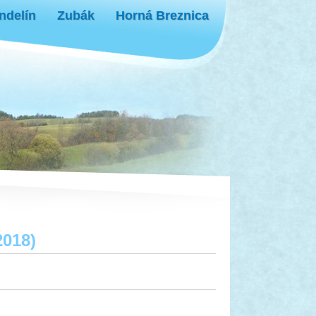
ndelín
Zubák
Horná Breznica
2018)