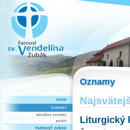
Oznamy
Najsvätejš
ÚVOD
OZNAMY
aktuálne oznamy
Liturgický
archív
FARNOSŤ ZUBÁK