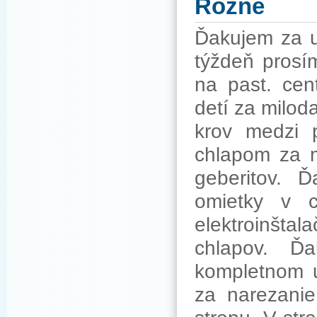
Rôzne
Ďakujem za u
týždeň prosí
na past. cen
detí za milod
krov medzi 
chlapom za m
geberitov. 
omietky v c
elektroinštal
chlapov. Ď
kompletnom u
za narezanie