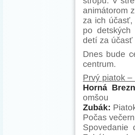
stropu. V st
animátorom z
za ich účasť,
po detských 
detí za účasť
Dnes bude ce
centrum.
Prvý piatok –
Horná Brezn
omšou
Zubák:
Piatok
Počas večern
Spovedanie c