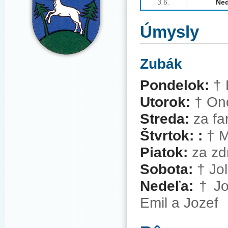
3.6.
Ned
Úmysly
Zubák
Pondelok:
† 
Utorok:
† Ond
Streda:
za fa
Štvrtok: :
† M
Piatok:
za zdr
Sobota:
† Jo
Nedeľa:
† Joz
Emil a Jozef