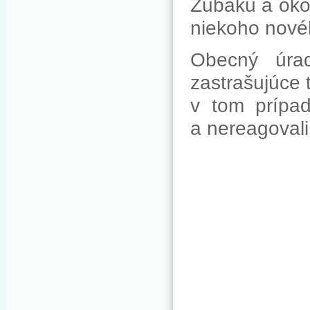
Zubáku a okol
niekoho novéh
Obecný úra
zastrašujúce 
v tom prípad
a nereagovali