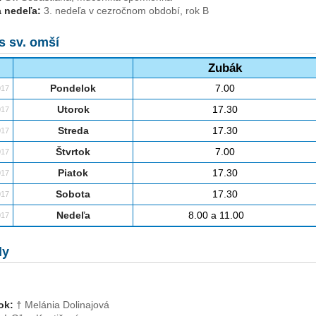
 nedeľa:
3. nedeľa v cezročnom období, rok B
s sv. omší
Zubák
Pondelok
7.00
017
Utorok
17.30
017
Streda
17.30
017
Štvrtok
7.00
017
Piatok
17.30
017
Sobota
17.30
017
Nedeľa
8.00 a 11.00
017
ly
ok:
† Melánia Dolinajová