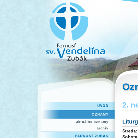
Oz
2. n
ÚVOD
OZNAMY
Litur
aktuálne oznamy
archív
Streda:
FARNOSŤ ZUBÁK
Sobota