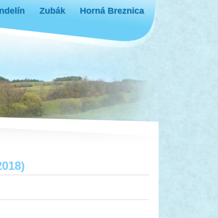
ndelín
Zubák
Horná Breznica
2018)