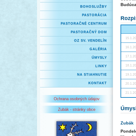
Budúca
BOHOSLUŽBY
PASTORÁCIA
Rozpi
PASTORAČNÉ CENTRUM
PASTORAČNÝ DOM
15.1.2
OZ SV. VENDELÍN
16.1.2
GALÉRIA
17.1.2
ÚMYSLY
18.1.2
LINKY
NA STIAHNUTIE
19.1.2
KONTAKT
20.1.2
21.1.2
Ochrana osobných údajov
Úmys
Zubák - stránky obce
Zubák
Pondel