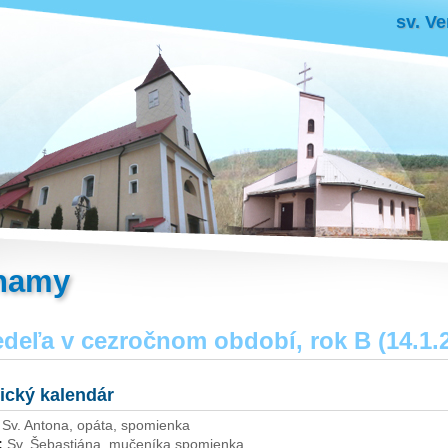
sv. Ve
namy
edeľa v cezročnom období, rok B (14.1.
gický kalendár
Sv. Antona, opáta, spomienka
:
Sv. Šebastiána, mučeníka spomienka