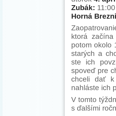
Zubák:
11:00
Horná Brezn
Zaopatrovanie
ktorá začína
potom okolo 1
starých a ch
ste ich povz
spoveď pre ch
chceli dať k
nahláste ich p
V tomto týžd
s ďalšími ročn