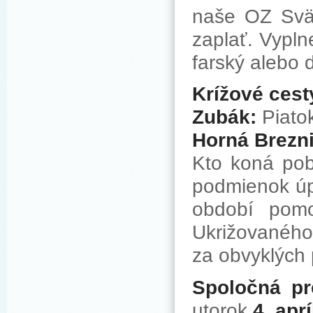
naše OZ Svät
zaplať. Vypln
farský alebo 
Krížové cest
Zubák:
Piatok
Horná Brezni
Kto koná pob
podmienok úpl
období pomo
Ukrižovaného 
za obvyklých
Spoločná p
utorok
4. aprí