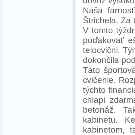
dovoz vysoko
Naša farnosť
Štrichela. Za
V tomto týždn
poďakovať eš
telocvični. T
dokončila pod
Táto športová
cvičenie. Roz
týchto financ
chlapi zdarma
betonáž. Ta
kabinetu. K
kabinetom, 