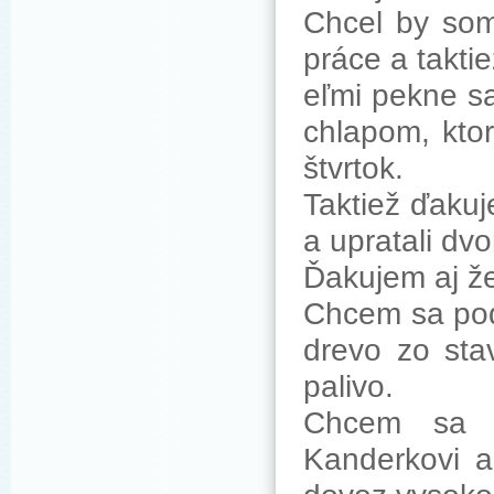
Chcel by som
práce a takti
eľmi pekne s
chlapom, ktor
štvrtok.
Taktiež ďakuj
a upratali dvo
Ďakujem aj že
Chcem sa poď
drevo zo sta
palivo.
Chcem sa p
Kanderkovi a