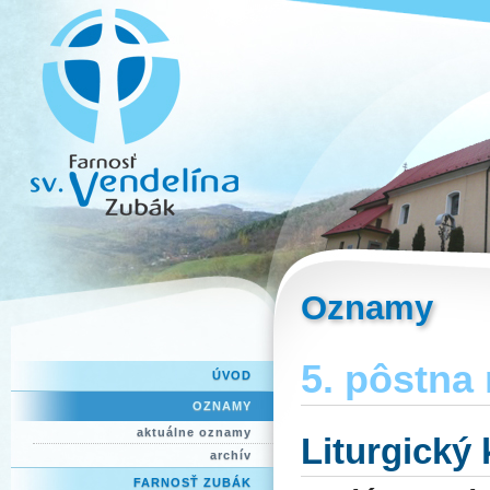
Oznamy
5. pôstna 
ÚVOD
OZNAMY
aktuálne oznamy
Liturgický
archív
FARNOSŤ ZUBÁK