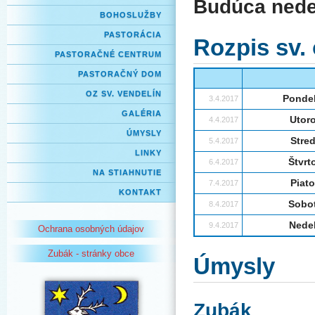
Budúca nede
BOHOSLUŽBY
PASTORÁCIA
Rozpis sv.
PASTORAČNÉ CENTRUM
PASTORAČNÝ DOM
OZ SV. VENDELÍN
Ponde
3.4.2017
GALÉRIA
Utor
4.4.2017
ÚMYSLY
Stre
5.4.2017
LINKY
Štvrt
6.4.2017
NA STIAHNUTIE
Piat
7.4.2017
KONTAKT
Sobo
8.4.2017
Nede
9.4.2017
Ochrana osobných údajov
Zubák - stránky obce
Úmysly
Zubák