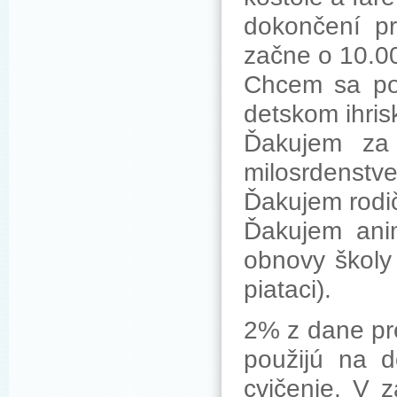
dokončení pr
začne o 10.0
Chcem sa po
detskom ihris
Ďakujem za
milosrdenstve
Ďakujem rodič
Ďakujem ani
obnovy školy v
piataci).
2% z dane pr
použijú na 
cvičenie. V 