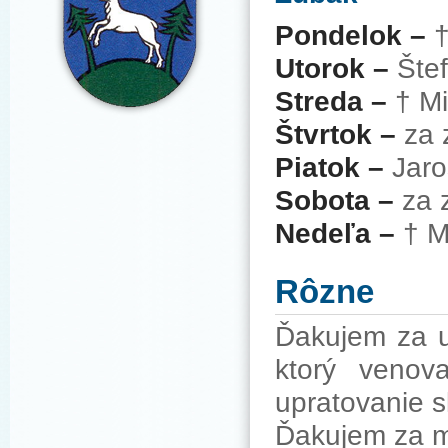
Pondelok –
†
Utorok –
Šte
Streda –
† Mi
Štvrtok –
za 
Piatok –
Jaro
Sobota –
za 
Nedeľa –
† M
Rôzne
Ďakujem za u
ktorý venov
upratovanie s
Ďakujem za mi