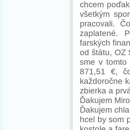
chcem poďako
všetkým spon
pracovali. Č
zaplatené. 
farských finan
od štátu, OZ 
sme v tomto 
871,51 €, č
každoročne k
zbierka a prv
Ďakujem Miros
Ďakujem chla
hcel by som p
kostole a far