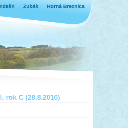
ndelín
Zubák
Horná Breznica
 rok C (28.8.2016)