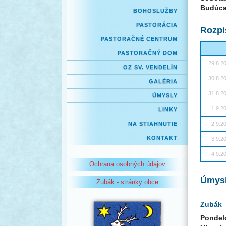
Budúca
BOHOSLUŽBY
PASTORÁCIA
Rozpi
PASTORAČNÉ CENTRUM
PASTORAČNÝ DOM
29.8.2
OZ SV. VENDELÍN
30.8.2
GALÉRIA
31.8.2
ÚMYSLY
1.9.2
LINKY
NA STIAHNUTIE
2.9.2
KONTAKT
3.9.2
4.9.2
Ochrana osobných údajov
Úmys
Zubák - stránky obce
Zubák
Pondel