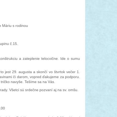
 Máriu s rodinou
upinu č.15.
onštrukciu a zateplenie telocvične. Ide o sumu
 jest 29. augusta a skončí vo štvrtok večer 1.
ravinami či darom, vopred ďakujeme za podporu.
ú tričko navyše. Tešíme sa na Vás.
 rady. Všetci sú srdečne pozvaní aj na sv. omšu.
.00