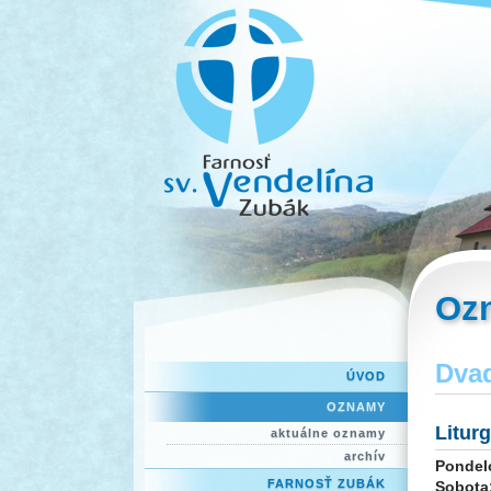
Oz
Dvad
ÚVOD
OZNAMY
Litur
aktuálne oznamy
archív
Pondel
FARNOSŤ ZUBÁK
Sobota