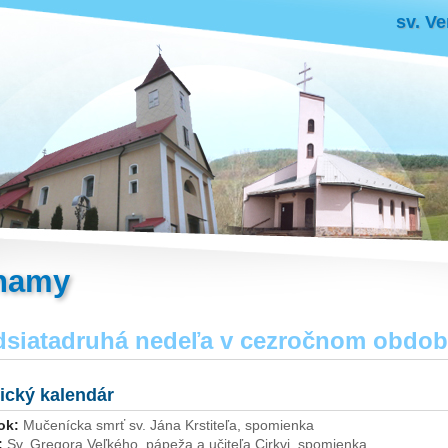
sv. Ve
namy
siatadruhá nedeľa v cezročnom období,
gický kalendár
ok:
Mučenícka smrť sv. Jána Krstiteľa, spomienka
:
Sv. Gregora Veľkého, pápeža a učiteľa Cirkvi, spomienka