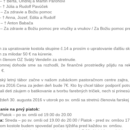
– † Berta, Ondrej a Martin Parohovi
 † Júlia a Rudolf Pavúček
– Za zdravie a Božiu pomoc
 † Anna, Jozef, Edita a Rudolf
– † Anton Babača
– Za zdravie a Božiu pomoc pre vnučky a vnukov / Za Božiu pomoc pre
 za upratovanie kostola skupine č.14 a prosím o upratovanie ďalšiu sk
 za milodar 50 € na kúrenie.
 členom OZ Svätý Vendelín za stretnutie.
omnej dohode sme sa rozhodli, že finančné prostriedky pôjdu na rek
 €.
ský letný tábor začne v našom zubáckom pastoračnom centre zajtra, to
ra 2016.Cena za jeden deň bude 7€. Kto by chcel tábor podporiť pot
li deti záujem o batikovanie a tvorbu farebných tričiek, nech si prines
ždeň 30. augusta 2016 v utorok po sv. omši sa stretnú členovia farskej
nie na prvý piatok:
:
Piatok – po sv. omši od 19.00 do 20.00
a:
Streda – po sv. omši od 19.00 do 20.00 / Piatok - pred sv. omšou 17
kom kostole budem spovedať počas týždňa pred každou sv. omšou.