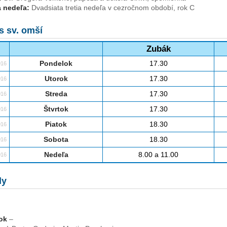
 nedeľa:
Dvadsiata tretia nedeľa v cezročnom období, rok C
s sv. omší
Zubák
Pondelok
17.30
016
Utorok
17.30
016
Streda
17.30
016
Štvrtok
17.30
016
Piatok
18.30
016
Sobota
18.30
016
Nedeľa
8.00 a 11.00
016
ly
ok
–