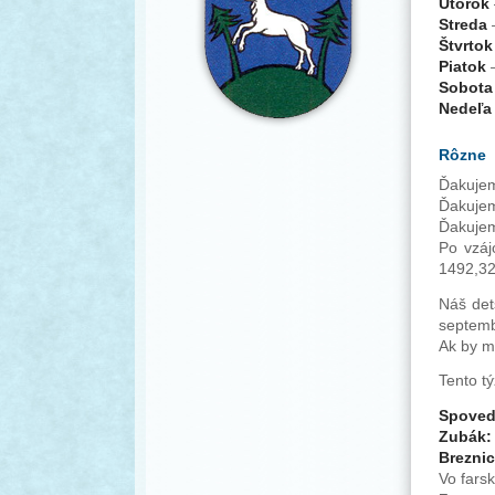
Utorok
Streda
–
Štvrtok
Piatok
–
Sobota
Nedeľa
Rôzne
Ďakujem
Ďakujem
Ďakujem
Po vzáj
1492,32
Náš det
septemb
Ak by ma
Tento tý
Spoveda
Zubák
Breznic
Vo fars