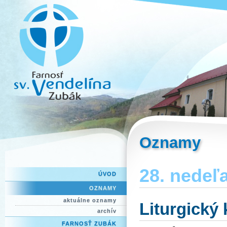
Oznamy
28. nedeľa
ÚVOD
OZNAMY
aktuálne oznamy
Liturgický
archív
FARNOSŤ ZUBÁK