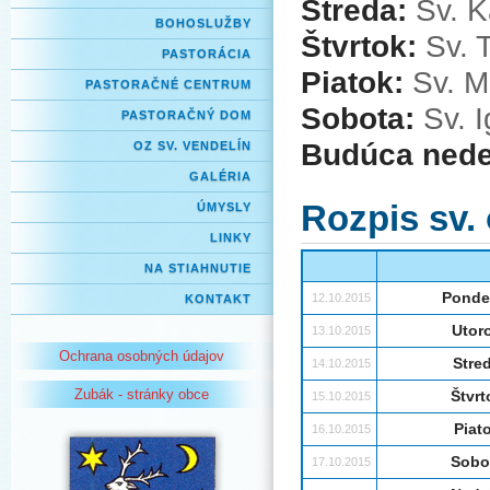
Streda:
Sv. K
BOHOSLUŽBY
Štvrtok:
Sv. T
PASTORÁCIA
Piatok:
Sv. M
PASTORAČNÉ CENTRUM
Sobota:
Sv. I
PASTORAČNÝ DOM
Budúca nede
OZ SV. VENDELÍN
GALÉRIA
Rozpis sv.
ÚMYSLY
LINKY
NA STIAHNUTIE
Ponde
12.10.2015
KONTAKT
Utor
13.10.2015
Ochrana osobných údajov
Stre
14.10.2015
Zubák - stránky obce
Štvrt
15.10.2015
Piat
16.10.2015
Sobo
17.10.2015