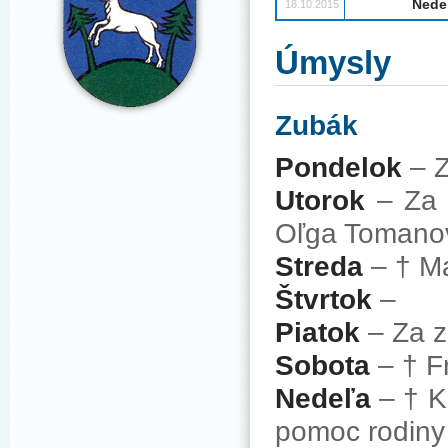
Nede
18.10.2015
Úmysly
Zubák
Pondelok
– Z
Utorok
– Za 
Oľga Tomano
Streda
– † Ma
Štvrtok
–
Piatok
– Za z
Sobota
– † F
Nedeľa
– † K
pomoc rodiny