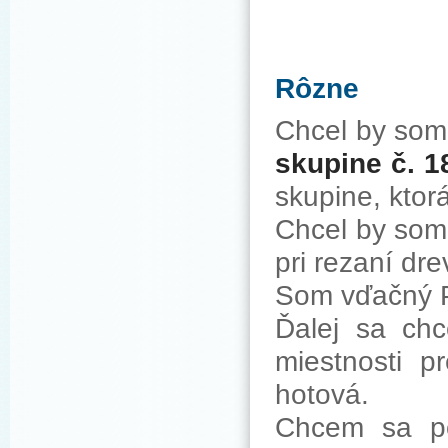
Rôzne
Chcel by som 
skupine č. 1
skupine, ktor
Chcel by som
pri rezaní dr
Som vďačný P
Ďalej sa chc
miestnosti p
hotová.
Chcem sa po