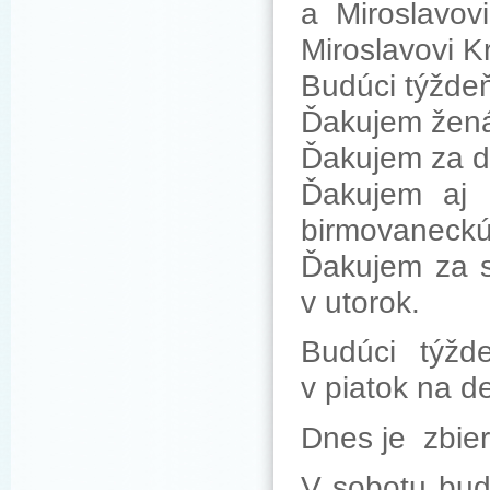
a Miroslavov
Miroslavovi 
Budúci týžde
Ďakujem ženám
Ďakujem za d
Ďakujem aj 
birmovaneckú 
Ďakujem za s
v utorok.
Budúci týžd
v piatok na d
Dnes je zbier
V sobotu bud