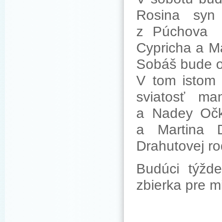
Rosina syn
z Púchova a
Cypricha a M
Sobáš bude o
V tom istom 
sviatosť ma
a Nadey Očka
a Martina 
Drahutovej ro
Budúci týžde
zbierka pre mi