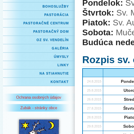
Pondelok:
Sv
BOHOSLUŽBY
Štvrtok:
Sv. 
PASTORÁCIA
Piatok:
Sv. Au
PASTORAČNÉ CENTRUM
Sobota:
Mučen
PASTORAČNÝ DOM
Budúca nede
OZ SV. VENDELÍN
GALÉRIA
Rozpis sv.
ÚMYSLY
LINKY
NA STIAHNUTIE
Ponde
24.8.2015
KONTAKT
Utor
25.8.2015
Ochrana osobných údajov
Stre
26.8.2015
Zubák - stránky obce
Štvrt
27.8.2015
Piat
28.8.2015
Sobo
29.8.2015