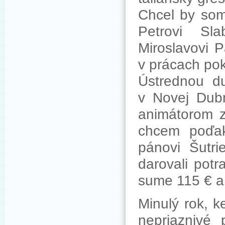
Chcel by som 
Petrovi Sl
Miroslavovi 
v prácach pok
Ústrednou d
v Novej Dub
animátorom z
chcem poďak
pánovi Šutri
darovali potr
sume 115 € a 
Minulý rok, 
nepriaznivé