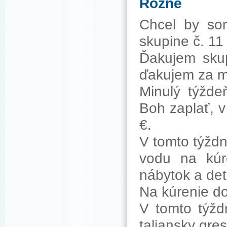
Rôzne
Chcel by so
skupine č. 11
Ďakujem skup
ďakujem za mi
Minulý týžde
Boh zaplať, v
€.
V tomto týždn
vodu na kúr
nábytok a det
Na kúrenie do
V tomto týžd
taliansky gre