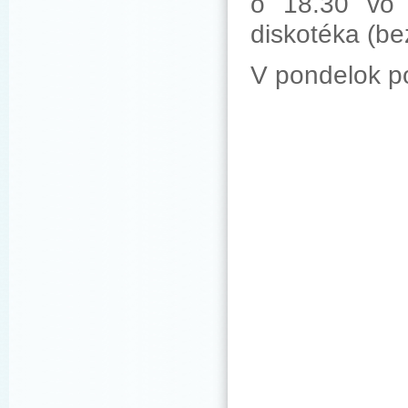
o 18.30 vo 
diskotéka (be
V pondelok po