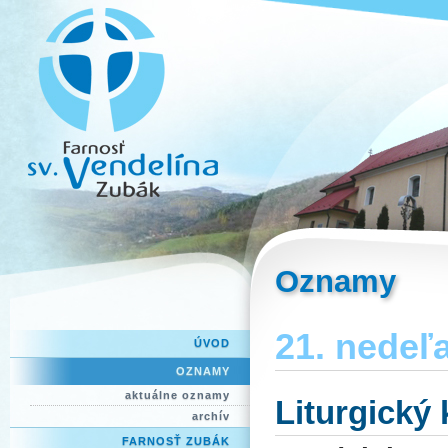
Oznamy
21. nedeľa
ÚVOD
OZNAMY
aktuálne oznamy
Liturgický
archív
FARNOSŤ ZUBÁK