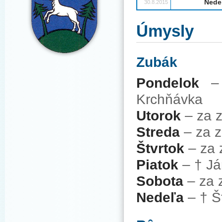
Nede
30.8.2015
Úmysly
Zubák
Pondelok
– 
Krchňávka
Utorok
– za z
Streda
– za 
Štvrtok
– za 
Piatok
– † Já
Sobota
– za 
Nedeľa
– † 