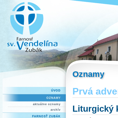
Oznamy
Prvá adve
ÚVOD
OZNAMY
aktuálne oznamy
Liturgický
archív
FARNOSŤ ZUBÁK