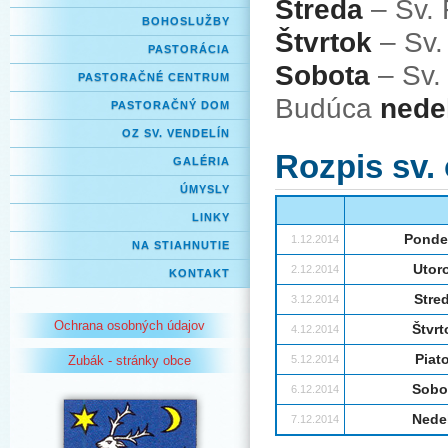
Streda
– Sv. 
BOHOSLUŽBY
Štvrtok
– Sv.
PASTORÁCIA
Sobota
– Sv.
PASTORAČNÉ CENTRUM
Budúca
nede
PASTORAČNÝ DOM
OZ SV. VENDELÍN
Rozpis sv.
GALÉRIA
ÚMYSLY
LINKY
Ponde
1.12.2014
NA STIAHNUTIE
Utor
2.12.2014
KONTAKT
Stre
3.12.2014
Ochrana osobných údajov
Štvrt
4.12.2014
Piat
5.12.2014
Zubák - stránky obce
Sobo
6.12.2014
Nede
7.12.2014