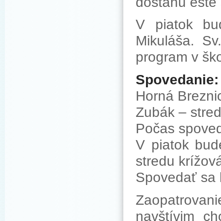
dostanú ešte 
V piatok bu
Mikuláša. S
program v ško
Spovedanie
Horná Brezni
Zubák – stred
Počas spoved
V piatok bud
stredu krížov
Spovedať sa 
Zaopatrovanie
navštívim c