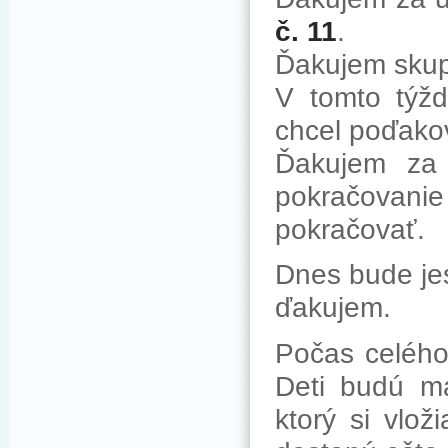
č. 11
.
Ďakujem skupi
V tomto týžd
chcel poďako
Ďakujem za 
pokračovan
pokračovať.
Dnes bude jes
ďakujem.
Počas celého
Deti budú ma
ktorý si vlo