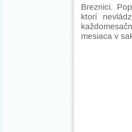
Breznici. Po
ktorí nevlád
každomesačn
mesiaca v sak