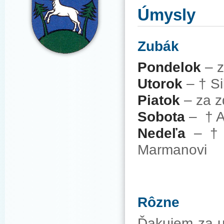
Úmysly
Zubák
Pondelok
– z
Utorok
–
†
Si
Piatok
– za z
Sobota
–
†
A
Nedeľa
–
†
Marmanovi
Rôzne
Ďakujem za u