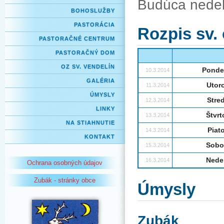
Budúca nedeľ
BOHOSLUŽBY
PASTORÁCIA
Rozpis sv.
PASTORAČNÉ CENTRUM
PASTORAČNÝ DOM
OZ SV. VENDELÍN
Ponde
10.3.2014
GALÉRIA
Utor
11.3.2014
ÚMYSLY
Stre
12.3.2014
LINKY
Štvrt
13.3.2014
NA STIAHNUTIE
Piat
14.3.2014
KONTAKT
Sobo
15.3.2014
Nede
16.3.2014
Ochrana osobných údajov
Zubák - stránky obce
Úmysly
Zubák