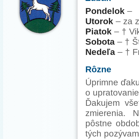
Pondelok
–
Utorok
– za 
Piatok
– † Vi
Sobota
– † Št
Nedeľa
– † F
Rôzne
Úprimne ďaku
o upratovanie
Ďakujem všetk
zmierenia. 
pôstne obdobi
tých pozývam 