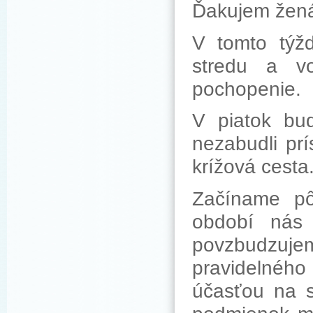
Ďakujem ženám
V tomto týž
stredu a v
pochopenie.
V piatok bud
nezabudli pr
krížová cesta
Začíname pô
období nás 
povzbudzuj
pravidelného 
účasťou na s