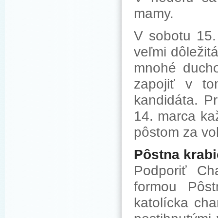
mamy.
V sobotu 15.
veľmi dôležit
mnohé ducho
zapojiť v t
kandidáta. P
14. marca kaž
pôstom za voľ
Pôstna krabi
Podporiť Cha
formou Pôst
katolícka cha