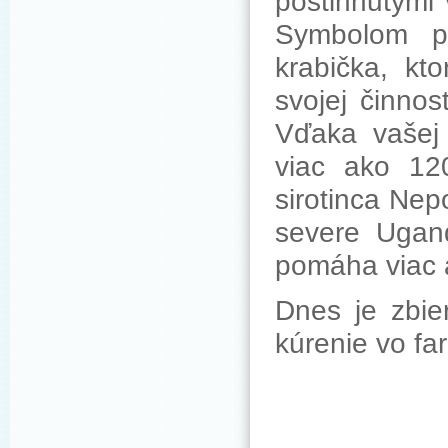
postihnutými
Symbolom p
krabička, kt
svojej činno
Vďaka vašej 
viac ako 12
sirotinca Ne
severe Ugan
pomáha viac 
Dnes je zbie
kúrenie vo fa