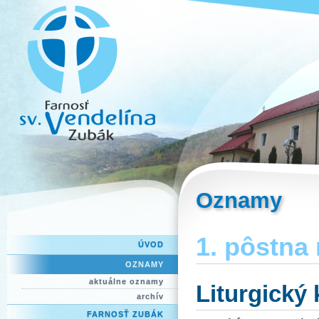
Oznamy
1. pôstna 
ÚVOD
OZNAMY
aktuálne oznamy
Liturgický
archív
FARNOSŤ ZUBÁK