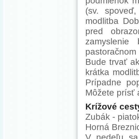
podmienok m
(sv. spoveď,
modlitba Dob
pred obrazo
zamyslenie
pastoračnom 
Bude trvať a
krátka modli
Prípadne po
Môžete prísť 
Krížové cest
Zubák - piato
Horná Breznic
V nedeľu sa 