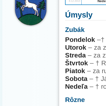
Nede
8.12.2013
Úmysly
Zubák
Pondelok
–† 
Utorok
– za z
Streda
– za z
Štvrtok
– † R
Piatok
– za r
Sobota
– † J
Nedeľa
– † r
Rôzne