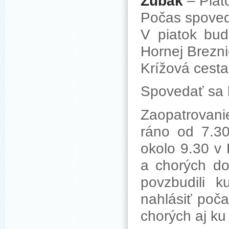
Zubák
– Piat
Počas spoved
V piatok bud
Hornej Brezni
Krížová cesta
Spovedať sa 
Zaopatrovani
ráno od 7.30
okolo 9.30 v 
a chorých do
povzbudili 
nahlásiť poča
chorých aj ku