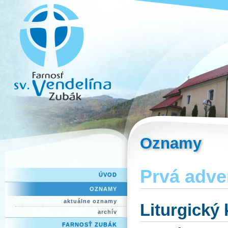
Oznamy
Prvá adve
ÚVOD
OZNAMY
aktuálne oznamy
Liturgický
archív
FARNOSŤ ZUBÁK