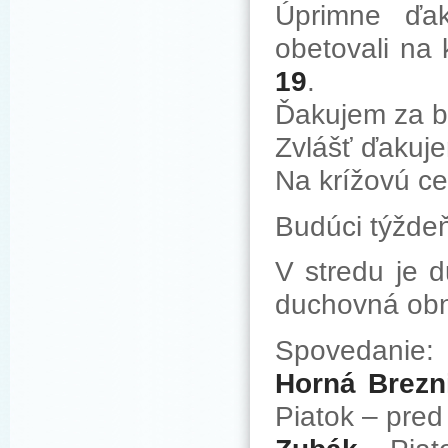
Úprimne ďa
obetovali na
19
.
Ďakujem za br
Zvlášť ďakuje
Na krížovú ce
Budúci týždeň
V stredu je 
duchovná obn
Spovedanie:
Horná Brezn
Piatok – pred