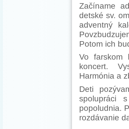
Začíname ad
detské sv. om
adventný kal
Povzbudzujem 
Potom ich bu
Vo farskom 
koncert. V
Harmónia a z
Deti pozýva
spolupráci 
popoludnia. P
rozdávanie d