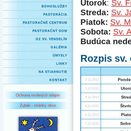
Utorok
:
Sv. F
BOHOSLUŽBY
Streda:
Sv. 
PASTORÁCIA
Piatok:
Sv. M
PASTORAČNÉ CENTRUM
Sobota:
Sv. 
PASTORAČNÝ DOM
Budúca nede
OZ SV. VENDELÍN
GALÉRIA
Rozpis sv.
ÚMYSLY
LINKY
NA STIAHNUTIE
Ponde
2.12.2013
KONTAKT
Utor
3.12.2013
Ochrana osobných údajov
Stre
4.12.2013
Zubák - stránky obce
Štvrt
5.12.2013
Piat
6.12.2013
Sobo
7.12.2013