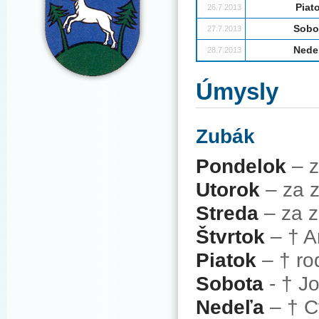
Piat
26.7.2013
Sobo
27.7.2013
Nede
28.7.2013
Úmysly
Zubák
Pondelok
– z
Utorok
– za z
Streda
– za z
Štvrtok
– † A
Piatok
– † ro
Sobota
- † Jo
Nedeľa
– † Cy