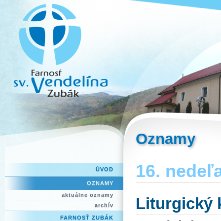
Oznamy
16. nedeľa
ÚVOD
OZNAMY
aktuálne oznamy
Liturgický
archív
FARNOSŤ ZUBÁK