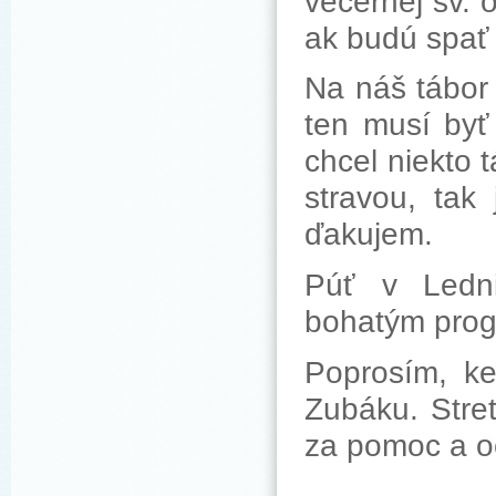
večernej sv. 
ak budú spať
Na náš tábor 
ten musí byť
chcel niekto 
stravou, ta
ďakujem.
Púť v Ledni
bohatým prog
Poprosím, ke
Zubáku. Stre
za pomoc a o