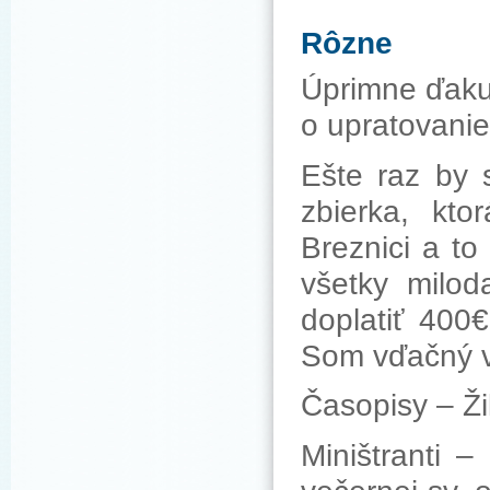
Rôzne
Úprimne ďaku
o upratovani
Ešte raz by 
zbierka, kt
Breznici a t
všetky milo
doplatiť 400€
Som vďačný 
Časopisy – Ži
Miništranti 