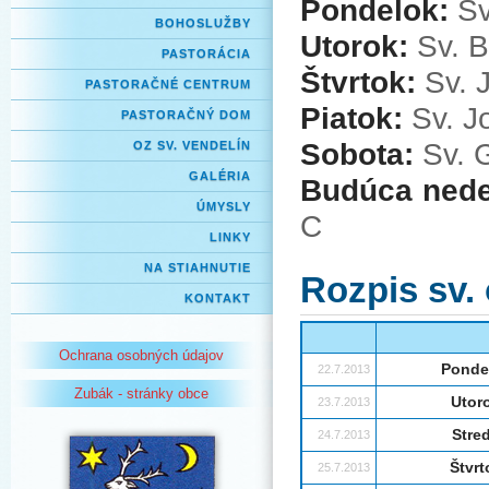
Pondelok:
Sv
BOHOSLUŽBY
Utorok:
Sv. B
PASTORÁCIA
Štvrtok:
Sv. 
PASTORAČNÉ CENTRUM
Piatok:
Sv. J
PASTORAČNÝ DOM
Sobota:
Sv. 
OZ SV. VENDELÍN
GALÉRIA
Budúca nede
ÚMYSLY
C
LINKY
NA STIAHNUTIE
Rozpis sv.
KONTAKT
Ochrana osobných údajov
Ponde
22.7.2013
Zubák - stránky obce
Utor
23.7.2013
Stre
24.7.2013
Štvrt
25.7.2013