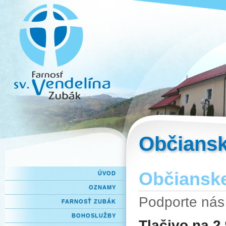
Občiansk
Občianske
ÚVOD
OZNAMY
Podporte nás
FARNOSŤ ZUBÁK
BOHOSLUŽBY
Tlačivo na 2