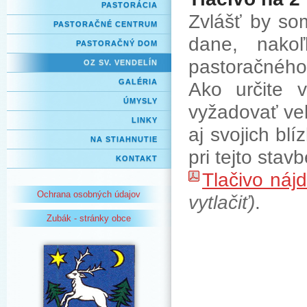
PASTORÁCIA
Zvlášť by so
PASTORAČNÉ CENTRUM
dane, nako
PASTORAČNÝ DOM
pastoračného 
OZ SV. VENDELÍN
GALÉRIA
Ako určite v
ÚMYSLY
vyžadovať veľ
LINKY
aj svojich bl
NA STIAHNUTIE
pri tejto sta
KONTAKT
Tlačivo nájd
Ochrana osobných údajov
vytlačiť)
.
Zubák - stránky obce