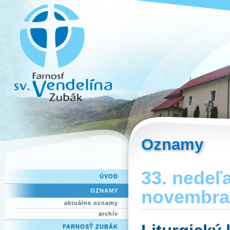
Oznamy
33. nedeľ
ÚVOD
novembra
OZNAMY
aktuálne oznamy
archív
FARNOSŤ ZUBÁK