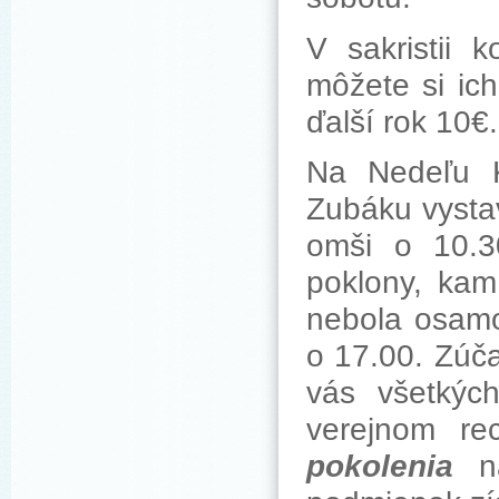
V sakristii 
môžete si ic
ďalší rok 10€.
Na Nedeľu 
Zubáku vystav
omši o 10.3
poklony, kam
nebola osamo
o 17.00. Zúč
vás všetkýc
verejnom re
pokolenia
na