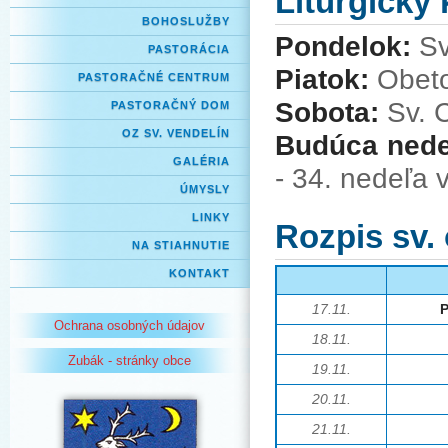
Liturgický
BOHOSLUŽBY
Pondelok:
Sv
PASTORÁCIA
Piatok:
Obeto
PASTORAČNÉ CENTRUM
Sobota:
Sv. C
PASTORAČNÝ DOM
OZ SV. VENDELÍN
Budúca ned
GALÉRIA
- 34. nedeľa 
ÚMYSLY
LINKY
Rozpis sv.
NA STIAHNUTIE
KONTAKT
17.11.
Ochrana osobných údajov
18.11.
Zubák - stránky obce
19.11.
20.11.
21.11.