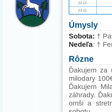
22
.11
.
23
.11
.
Úmysly
Sobota:
† Pav
Nedeľa
: † F
Rôzne
Ďakujem za u
milodary 100
Ďakujem Mila
záhrady. Ďak
omši a stret
sobotu.