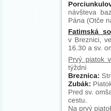
Porciunkulo
návšteva bazi
Pána (Otče ná
Fatimská so
v Breznici, 
16.30 a sv. o
Prvý piatok v
týždni
Breznica:
Str
Zubák:
Piato
Pred sv. omša
cestu.
Na prvý piato