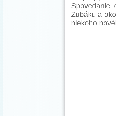
Spovedanie c
Zubáku a okol
niekoho novéh