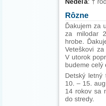
Nedeľa
: † ro
Rôzne
Ďakujem za u
za milodar
hrobe. Ďakuj
Veteškovi za
V utorok pop
budeme celý d
Detský letný
10. – 15. au
14 rokov sa m
do stredy.