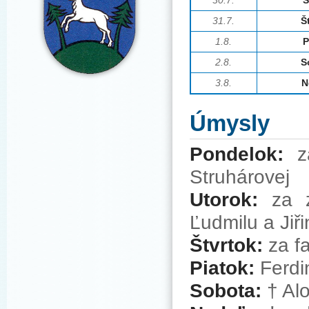
31.7.
Š
1.8.
P
2.8.
S
3
.8
.
N
Úmysly
Pondelok:
z
Struhárovej
Utorok:
za z
Ľudmilu a Jiř
Štvrtok:
za f
Piatok:
Ferdi
Sobota:
† Alo