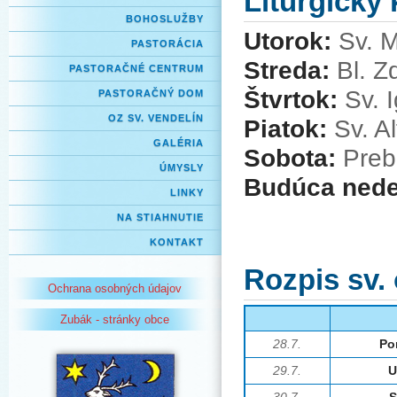
Liturgický
BOHOSLUŽBY
Utorok:
Sv. M
PASTORÁCIA
Streda:
Bl. Z
PASTORAČNÉ CENTRUM
Štvrtok:
Sv. I
PASTORAČNÝ DOM
OZ SV. VENDELÍN
Piatok:
Sv. Al
GALÉRIA
Sobota:
Preb
ÚMYSLY
Budúca nede
LINKY
NA STIAHNUTIE
KONTAKT
Rozpis sv.
Ochrana osobných údajov
Zubák - stránky obce
28.7.
Po
29.7.
U
30.7.
S