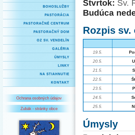
Štvrtok:
Sv. 
BOHOSLUŽBY
Budúca nede
PASTORÁCIA
PASTORAČNÉ CENTRUM
Rozpis sv.
PASTORAČNÝ DOM
OZ SV. VENDELÍN
GALÉRIA
19.5.
Po
ÚMYSLY
20.5.
U
LINKY
21.5.
S
NA STIAHNUTIE
22.5.
Š
KONTAKT
23.5.
P
24.5.
S
Ochrana osobných údajov
25.5.
N
Zubák - stránky obce
Úmysly