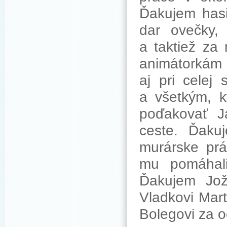
Ďakujem hasi
dar ovečky, 
a taktiež za
animátorkám z
aj pri celej 
a všetkým, kt
poďakovať J
ceste. Ďaku
murárske prá
mu pomáhali
Ďakujem Jož
Vladkovi Mart
Bolegovi za o