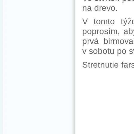
na drevo.
V tomto týžd
poprosím, aby
prvá birmova
v sobotu po s
Stretnutie fa