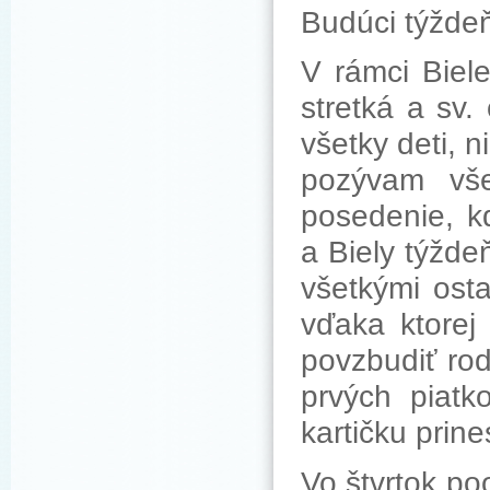
Budúci týždeň
V rámci Biel
stretká a sv.
všetky deti, 
pozývam vše
posedenie, k
a Biely týžde
všetkými osta
vďaka ktorej
povzbudiť rod
prvých piatk
kartičku prin
Vo štvrtok p