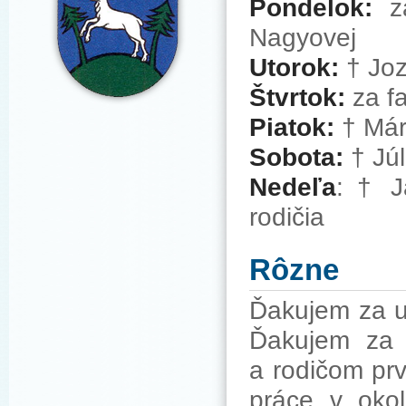
Pondelok:
z
Nagyovej
Utorok:
† Jo
Štvrtok:
za f
Piatok:
† Mári
Sobota:
† Júl
Nedeľa
: † J
rodičia
Rôzne
Ďakujem za up
Ďakujem za 
a rodičom prv
práce v oko