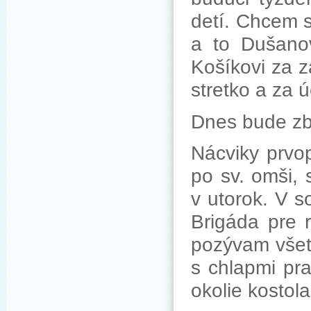
detí. Chcem 
a to Dušano
Košíkovi za 
stretko a za ú
Dnes bude zb
Nácviky prvop
po sv. omši, 
v utorok. V s
Brigáda pre 
pozývam všetk
s chlapmi pr
okolie kostola