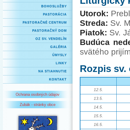
Liturgický
BOHOSLUŽBY
Utorok:
Preb
PASTORÁCIA
Streda:
Sv. M
PASTORAČNÉ CENTRUM
Piatok:
Sv. J
PASTORAČNÝ DOM
OZ SV. VENDELÍN
Budúca ned
GALÉRIA
svätého prijí
ÚMYSLY
LINKY
Rozpis sv.
NA STIAHNUTIE
KONTAKT
12.5.
Ochrana osobných údajov
13.5.
Zubák - stránky obce
14.5.
15.5.
16.5.