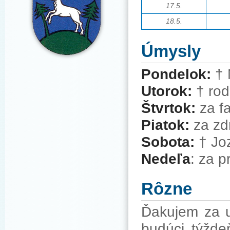
17.5.
18.5.
Úmysly
Pondelok:
† 
Utorok:
† rod
Štvrtok:
za f
Piatok:
za zd
Sobota:
† Joz
Nedeľa
: za p
Rôzne
Ďakujem za up
budúci týžde