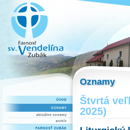
Oznamy
Štvrtá ve
ÚVOD
2025)
OZNAMY
aktuálne oznamy
archív
FARNOSŤ ZUBÁK