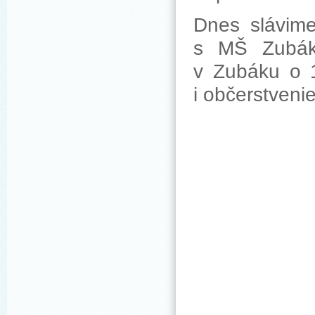
Dnes slávime
s MŠ Zubák
v Zubáku o 1
i občerstveni