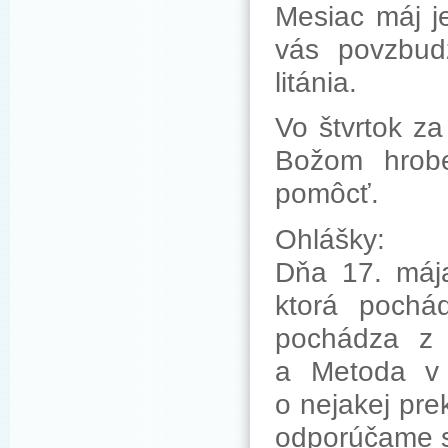
Mesiac máj j
vás povzbud
litánia.
Vo štvrtok z
Božom hrobe
pomôcť.
Ohlášky:
Dňa 17. mája
ktorá pochá
pochádza z 
a Metoda v 
o nejakej pr
odporúčame s