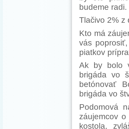
budeme radi. 
Tlačivo 2% z 
Kto má záujem
vás poprosiť,
piatkov prípra
Ak by bolo v
brigáda vo 
betónovať B
brigáda vo št
Podomová ná
záujemcov o k
kostola, zv