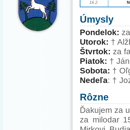
16.2.
N
Úmysly
Pondelok:
za
Utorok:
† Alž
Štvrtok:
za f
Piatok:
† Ján
Sobota:
† Oľg
Nedeľa
: † Jo
Rôzne
Ďakujem za u
za milodar 1
Mirkovi Budi