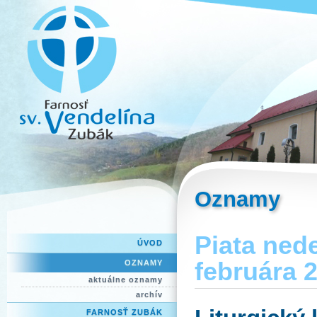
Oznamy
Piata ned
ÚVOD
februára 
OZNAMY
aktuálne oznamy
archív
FARNOSŤ ZUBÁK