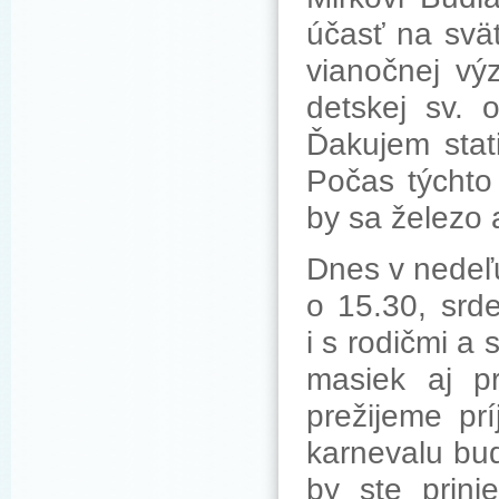
účasť na svä
vianočnej vý
detskej sv. 
Ďakujem stat
Počas týchto
by sa železo 
Dnes v nedeľ
o 15.30, srd
i s rodičmi a 
masiek aj pr
prežijeme pr
karnevalu bud
by ste prini