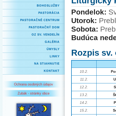
Liturgický
BOHOSLUŽBY
Pondelok:
Sv
PASTORÁCIA
Utorok:
Prebl
PASTORAČNÉ CENTRUM
Sobota:
Preb
PASTORAČNÝ DOM
OZ SV. VENDELÍN
Budúca nede
GALÉRIA
ÚMYSLY
Rozpis sv.
LINKY
NA STIAHNUTIE
KONTAKT
10.2.
Po
11.2.
U
Ochrana osobných údajov
12.2.
S
Zubák - stránky obce
13.2.
Š
14.2.
P
15.2.
S